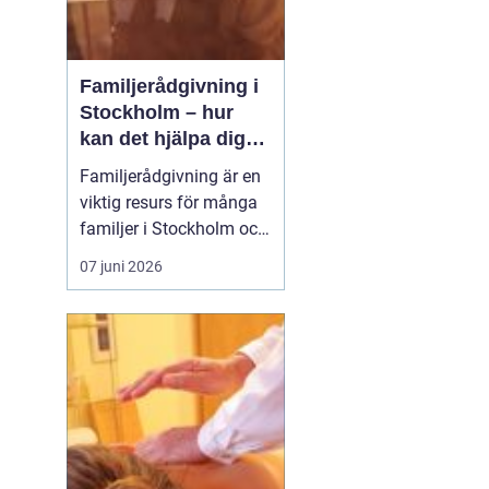
Familjerådgivning i
Stockholm – hur
kan det hjälpa dig
och din familj
Familjerådgivning är en
viktig resurs för många
familjer i Stockholm och
runt om i Sverige.
07 juni 2026
Genom att ta emot stöd
och vägledning från
erfarna terapeuter kan
familjer lösa konflikter,
förbättra kom...