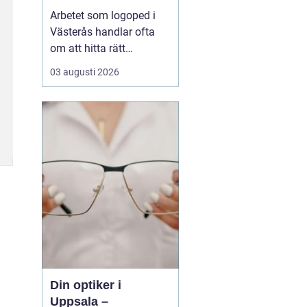
språksvårigheter
Arbetet som logoped i
Västerås handlar ofta
om att hitta rätt
kompetens för utredning,
03 augusti 2026
behandling och
vägledning vid
svårigheter med språk,
tal, läsning, skrivning
eller matematik. Många
vänder si...
Din optiker i
Uppsala –