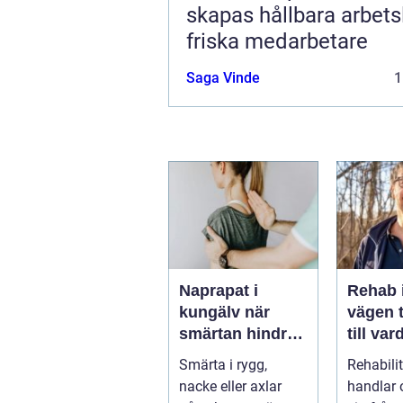
skapas hållbara arbets
friska medarbetare
Saga Vinde
1
Naprapat i
Rehab 
kungälv när
vägen t
smärtan hindrar
till var
vardagen
styrka
Smärta i rygg,
Rehabili
balans
nacke eller axlar
handlar 