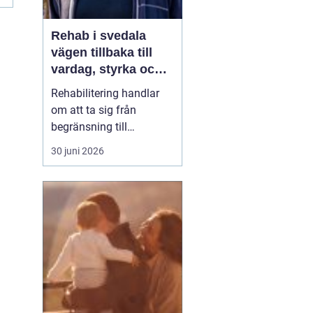
Rehab i svedala
vägen tillbaka till
vardag, styrka och
balans
Rehabilitering handlar
om att ta sig från
begränsning till
möjligheter. Efter en
30 juni 2026
skada, sjukdom eller
långvarig smärta kan
kroppen kännas
främmande och
vardagen tung. Med rätt
stöd inom
rehab Svedala
k...