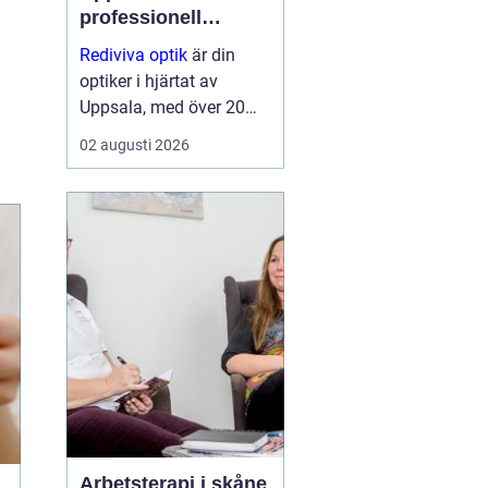
professionell
synvård nära dig
Rediviva optik
är din
optiker i hjärtat av
Uppsala, med över 20
års erfarenhet av att
02 augusti 2026
hjälpa invånarna i
staden med synproblem
och erbjuder ett brett
utbud av bågar och
hög...
Arbetsterapi i skåne