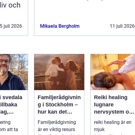
liv och
5 juli 2026
Mikaela Bergholm
11 juli 2026
i svedala
Familjerådgivnin
Reiki healing
illbaka
g i Stockholm –
lugnare
dag,
hur kan det
nervsystem oc
 och
hjälpa dig och
mer balans i
tering
Familjerådgivning
reiki healing är en
din familj
vardagen
om att ta
är en viktig resurs
mjuk