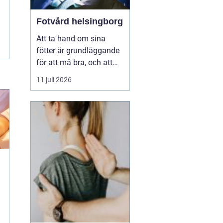
Fotvård helsingborg
Att ta hand om sina
fötter är grundläggande
för att må bra, och att
unna sig professionell
11 juli 2026
fotvård kan vara en
välbehövlig lyx. För
invånarna i Helsingborg
finns möjligheten att
njuta av fotvård som
kombinerar både
behandling och
avkoppling, vilket s...
h