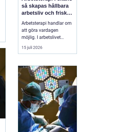
så skapas hållbara
arbetsliv och friska
medarbetare
Arbetsterapi handlar om
att göra vardagen
möjlig. I arbetslivet
betyder det att skapa
15 juli 2026
förutsättningar för
människor att kunna
arbeta, må bra och orka
över tid. I Skåne växer
behovet av strukturerad
rehabilitering, smarta
arbetsplatsanalyser och
hållb...