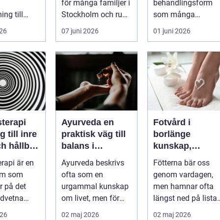
för många familjer i
behandlingsform
ng till
Stockholm och runt
som många
er. Efter en
...
använder som ett
026
07 juni 2026
01 juni 2026
sjukdom
komplement till
annan vård. Foku...
terapi
Ayurveda en
Fotvård i
 till inre
praktisk väg till
borlänge
h hållbar
balans i
kunskap,
ring
vardagen
omtanke och
rapi är en
Ayurveda beskrivs
Fötterna bär oss
friska fötter åre
orm som
ofta som en
genom vardagen,
runt
r på det
urgammal kunskap
men hamnar ofta
dvetna
om livet, men för
längst ned på lista
r att skapa
många handlar
över egenvård.
026
02 maj 2026
02 maj 2026