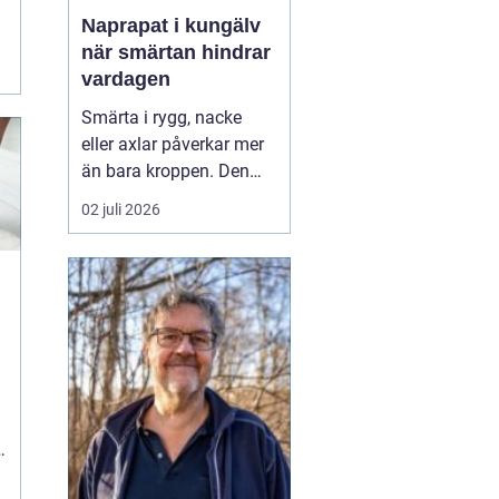
Naprapat i kungälv
när smärtan hindrar
vardagen
Smärta i rygg, nacke
eller axlar påverkar mer
än bara kroppen. Den
kan störa sömnen, göra
02 juli 2026
det svårt att koncentrera
sig på jobbet och ta
energin från allt som
annars brukar kännas
roligt. Många vänjer sig
successivt vid värken
t
och tänker att den går ...
n