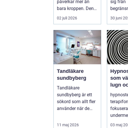
påverkar mer än
sig från
bara kroppen. Den
begränsni
kan störa sömnen,
möjlighet
02 juli 2026
30 juni 2
göra det svårt ...
skada, 
elle...
Tandläkare
Hypnos
sundbyberg
som väg
lugn oc
Tandläkare
föränd
sundbyberg är ett
hypnoste
sökord som allt fler
terapif
använder när de
fokusera
letar efter trygg och
underme
tillgänglig ...
sinnet fö
11 maj 2026
03 maj 2