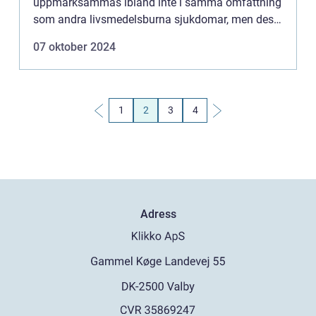
uppmärksammas ibland inte i samma omfattning
som andra livsmedelsburna sjukdomar, men dess
potential att leda till svåra konsekvenser, spe...
07 oktober 2024
1
2
3
4
Adress