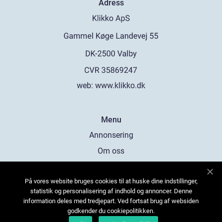
Adress
web:
www.klikko.dk
Menu
Annonsering
Om oss
Cookies
På vores website bruges cookies til at huske dine indstillinger,
Kontakta oss
statistik og personalisering af indhold og annoncer. Denne
Sitemap
information deles med tredjepart. Ved fortsat brug af websiden
godkender du cookiepolitikken.