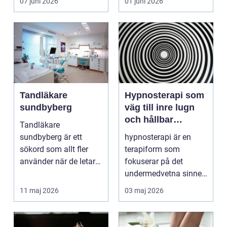
07 juni 2026
01 juni 2026
Tandläkare
Hypnosterapi som
sundbyberg
väg till inre lugn
och hållbar
Tandläkare
förändring
sundbyberg är ett
hypnosterapi är en
sökord som allt fler
terapiform som
använder när de letar
fokuserar på det
efter trygg och
undermedvetna sinnet
tillgänglig ...
för att skapa djup och
11 maj 2026
03 maj 2026
hållb...