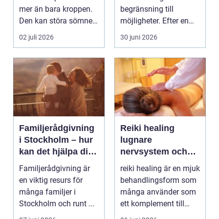
mer än bara kroppen.
begränsning till
Den kan störa sömnen,
möjligheter. Efter en
göra det svårt ...
skada, sjukdom elle...
02 juli 2026
30 juni 2026
Familjerådgivning
Reiki healing
i Stockholm – hur
lugnare
kan det hjälpa dig
nervsystem och
och din familj
mer balans i
Familjerådgivning är
reiki healing är en mjuk
vardagen
en viktig resurs för
behandlingsform som
många familjer i
många använder som
Stockholm och runt ...
ett komplement till
annan vård. Foku...