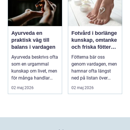
Ayurveda en
Fotvård i borlänge
praktisk väg till
kunskap, omtanke
balans i vardagen
och friska fötter
året runt
Ayurveda beskrivs ofta
Fötterna bär oss
som en urgammal
genom vardagen, men
kunskap om livet, men
hamnar ofta längst
för många handlar
ned på listan över
frågan om något
egenvård. Många
02 maj 2026
02 maj 2026
betyd...
vänjer si...