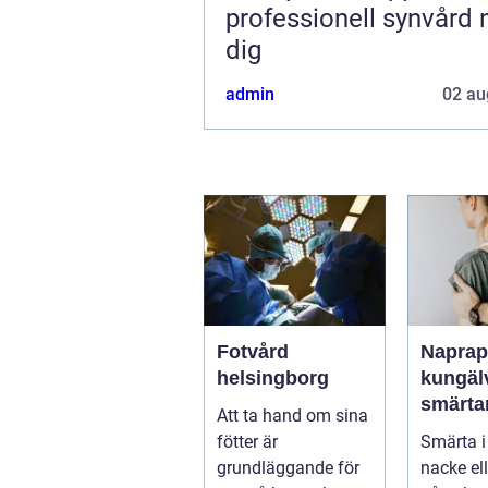
professionell synvård 
dig
admin
02 au
Fotvård
Naprapa
helsingborg
kungälv n
smärta
Att ta hand om sina
vardag
fötter är
Smärta i
grundläggande för
nacke ell