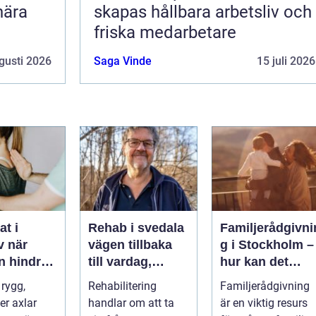
nära
skapas hållbara arbetsliv och
friska medarbetare
gusti 2026
Saga Vinde
15 juli 2026
t i
Rehab i svedala
Familjerådgivni
är
vägen tillbaka
g i Stockholm –
n hindrar
till vardag,
hur kan det
en
styrka och
hjälpa dig och
 rygg,
Rehabilitering
Familjerådgivning
balans
din familj
er axlar
handlar om att ta
är en viktig resurs