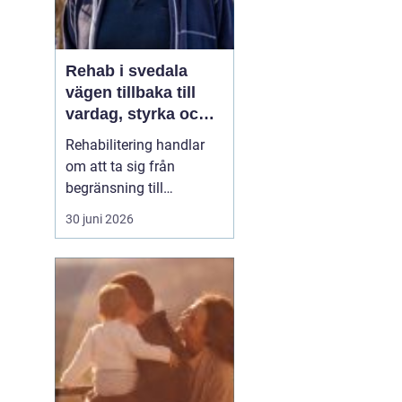
Rehab i svedala
vägen tillbaka till
vardag, styrka och
balans
Rehabilitering handlar
om att ta sig från
begränsning till
möjligheter. Efter en
30 juni 2026
skada, sjukdom eller
långvarig smärta kan
kroppen kännas
främmande och
vardagen tung. Med rätt
stöd inom
rehab Svedala
k...