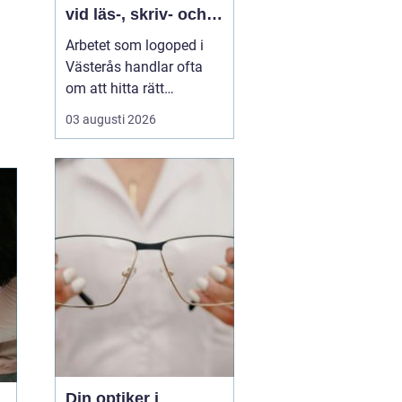
vid läs-, skriv- och
språksvårigheter
Arbetet som logoped i
Västerås handlar ofta
om att hitta rätt
kompetens för utredning,
03 augusti 2026
behandling och
vägledning vid
svårigheter med språk,
tal, läsning, skrivning
eller matematik. Många
vänder si...
Din optiker i