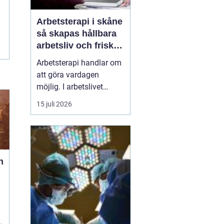
Arbetsterapi i skåne
så skapas hållbara
arbetsliv och friska
medarbetare
Arbetsterapi handlar om
att göra vardagen
möjlig. I arbetslivet
betyder det att skapa
15 juli 2026
förutsättningar för
människor att kunna
arbeta, må bra och orka
över tid. I Skåne växer
behovet av strukturerad
n
rehabilitering, smarta
arbetsplatsanalyser och
hållb...