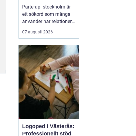
kommunikation och
Parterapi stockholm är
tryggare relation
ett sökord som många
använder när relationer
börjar kännas sköra,
07 augusti 2026
konflikterna ökar eller
när närheten har
försvunnit. Par i
stockholm söker ofta en
trygg och professionell
plats där de kan tala
öppet, förstå sina
reaktioner bä...
Logoped i Västerås:
Professionellt stöd