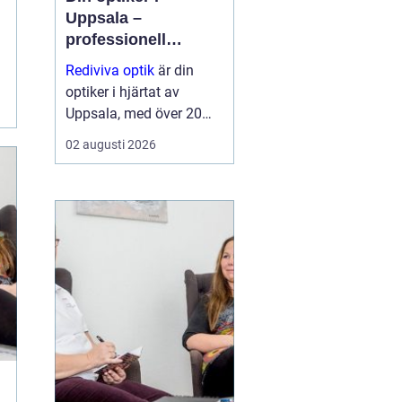
Uppsala –
professionell
synvård nära dig
Rediviva optik
är din
optiker i hjärtat av
Uppsala, med över 20
års erfarenhet av att
02 augusti 2026
hjälpa invånarna i
staden med synproblem
och erbjuder ett brett
utbud av bågar och
hög...