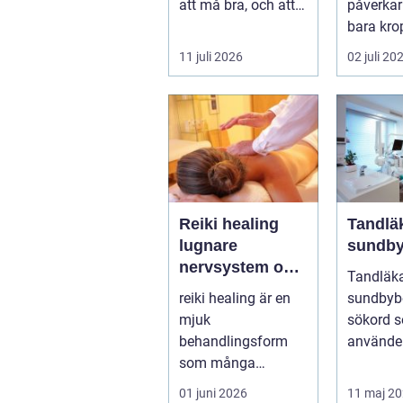
att må bra, och att
påverkar
unna sig
bara kro
professionell
kan stör
11 juli 2026
02 juli 20
fotvård k...
göra det 
Reiki healing
Tandlä
lugnare
sundby
nervsystem och
Tandläk
mer balans i
reiki healing är en
sundbybe
vardagen
mjuk
sökord so
behandlingsform
använder
som många
letar eft
använder som ett
tillgängli
01 juni 2026
11 maj 2