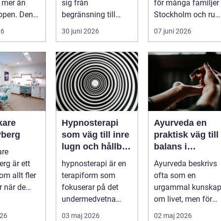
 mer än
sig från
för många familjer 
ppen. Den
begränsning till
Stockholm och run
a sömnen,
möjligheter. Efter en
...
26
30 juni 2026
07 juni 2026
svårt ...
skada, sjukdom
elle...
kare
Hypnosterapi
Ayurveda en
berg
som väg till inre
praktisk väg till
lugn och hållbar
balans i
are
förändring
vardagen
rg är ett
hypnosterapi är en
Ayurveda beskrivs
m allt fler
terapiform som
ofta som en
 när de
fokuserar på det
urgammal kunska
er trygg och
undermedvetna
om livet, men för
g ...
sinnet för att skapa
många handlar
026
03 maj 2026
02 maj 2026