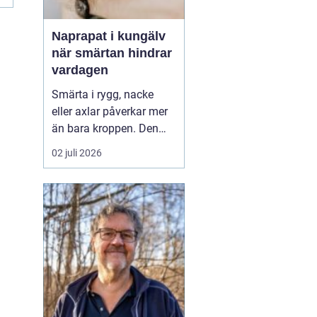
Naprapat i kungälv
när smärtan hindrar
vardagen
Smärta i rygg, nacke
eller axlar påverkar mer
än bara kroppen. Den
kan störa sömnen, göra
02 juli 2026
det svårt att koncentrera
sig på jobbet och ta
energin från allt som
annars brukar kännas
roligt. Många vänjer sig
successivt vid värken
och tänker att den går ...