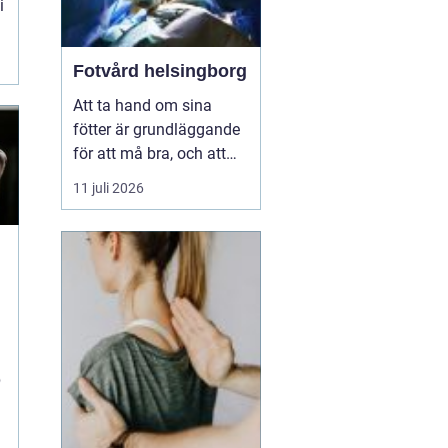
i
t
Fotvård helsingborg
Att ta hand om sina
fötter är grundläggande
för att må bra, och att
unna sig professionell
11 juli 2026
fotvård kan vara en
välbehövlig lyx. För
invånarna i Helsingborg
finns möjligheten att
njuta av fotvård som
kombinerar både
behandling och
avkoppling, vilket s...
p