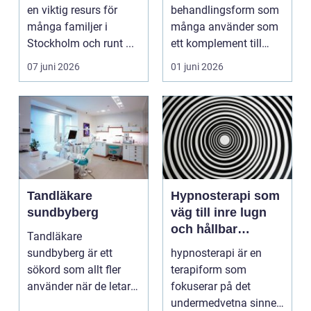
vardagen
en viktig resurs för
behandlingsform som
många familjer i
många använder som
Stockholm och runt ...
ett komplement till
annan vård. Foku...
07 juni 2026
01 juni 2026
Tandläkare
Hypnosterapi som
sundbyberg
väg till inre lugn
och hållbar
Tandläkare
förändring
sundbyberg är ett
hypnosterapi är en
sökord som allt fler
terapiform som
använder när de letar
fokuserar på det
efter trygg och
undermedvetna sinnet