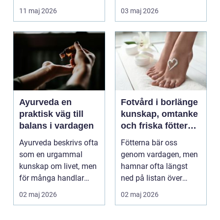
tillgänglig ...
för att skapa djup och
11 maj 2026
03 maj 2026
hållb...
Ayurveda en
Fotvård i borlänge
praktisk väg till
kunskap, omtanke
balans i vardagen
och friska fötter
året runt
Ayurveda beskrivs ofta
Fötterna bär oss
som en urgammal
genom vardagen, men
kunskap om livet, men
hamnar ofta längst
för många handlar
ned på listan över
frågan om något
egenvård. Många
02 maj 2026
02 maj 2026
betyd...
vänjer si...