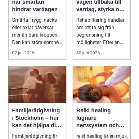
när smärtan
vägen tillbaka till
hindrar vardagen
vardag, styrka och
balans
Smärta i rygg, nacke
Rehabilitering handlar
eller axlar påverkar
om att ta sig från
mer än bara kroppen.
begränsning till
Den kan störa sömnen,
möjligheter. Efter en
göra det svårt ...
skada, sjukdom elle...
02 juli 2026
30 juni 2026
Familjerådgivning
Reiki healing
i Stockholm – hur
lugnare
kan det hjälpa dig
nervsystem och
och din familj
mer balans i
Familjerådgivning är
reiki healing är en mjuk