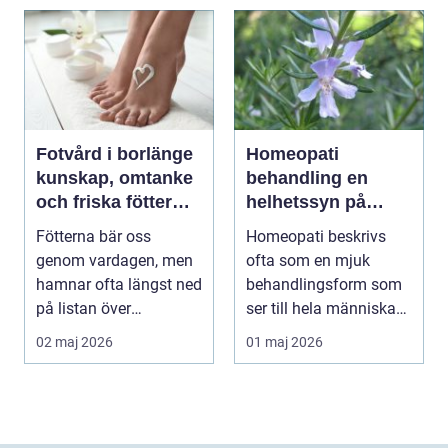
Fotvård i borlänge
Homeopati
kunskap, omtanke
behandling en
och friska fötter
helhetssyn på
året runt
hälsa
Fötterna bär oss
Homeopati beskrivs
genom vardagen, men
ofta som en mjuk
hamnar ofta längst ned
behandlingsform som
på listan över
ser till hela människan.
egenvård. Många
I stället för att f...
02 maj 2026
01 maj 2026
vänjer si...