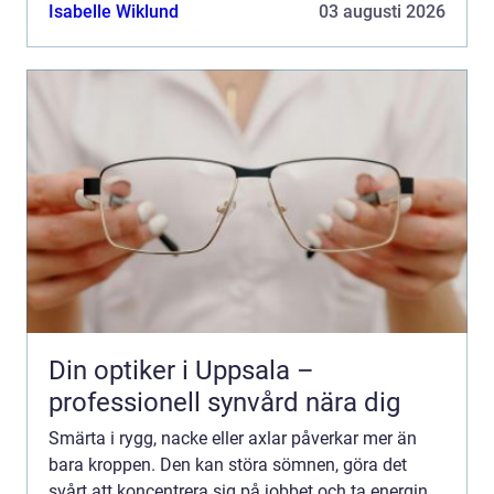
vänjer sig successivt vid värken och tänker att den
Isabelle Wiklund
03 augusti 2026
går ...
Din optiker i Uppsala –
professionell synvård nära dig
Smärta i rygg, nacke eller axlar påverkar mer än
bara kroppen. Den kan störa sömnen, göra det
svårt att koncentrera sig på jobbet och ta energin