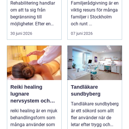
Rehabilitering handlar
Familjerådgivning är en
om att ta sig från
viktig resurs för många
begränsning till
familjer i Stockholm
möjligheter. Efter en
och runt ...
skada, sjukdom elle...
30 juni 2026
07 juni 2026
Reiki healing
Tandläkare
lugnare
sundbyberg
nervsystem och
Tandläkare sundbyberg
mer balans i
reiki healing är en mjuk
är ett sökord som allt
vardagen
behandlingsform som
fler använder när de
många använder som
letar efter trygg och