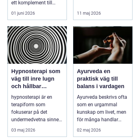
ett komplement till
tillgänglig ...
annan vård. Foku...
01 juni 2026
11 maj 2026
Hypnosterapi som
Ayurveda en
väg till inre lugn
praktisk väg till
och hållbar
balans i vardagen
förändring
hypnosterapi är en
Ayurveda beskrivs ofta
terapiform som
som en urgammal
fokuserar på det
kunskap om livet, men
undermedvetna sinnet
för många handlar
för att skapa djup och
frågan om något
03 maj 2026
02 maj 2026
hållb...
betyd...