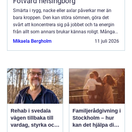
Fotvård helsingborg
Smärta i rygg, nacke eller axlar påverkar mer än
bara kroppen. Den kan störa sömnen, göra det
svårt att koncentrera sig på jobbet och ta energin
från allt som annars brukar kännas roligt. Många
vänjer sig successivt vid värken och tänker att den
Mikaela Bergholm
11 juli 2026
går ...
Rehab i svedala
Familjerådgivning i
vägen tillbaka till
Stockholm – hur
vardag, styrka och
kan det hjälpa dig
balans
och din familj