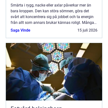
Smärta i rygg, nacke eller axlar påverkar mer än
bara kroppen. Den kan störa sömnen, göra det
svårt att koncentrera sig på jobbet och ta energin
från allt som annars brukar kännas roligt. Många
vänjer sig successivt vid värken och tänker att den
Saga Vinde
15 juli 2026
går ...