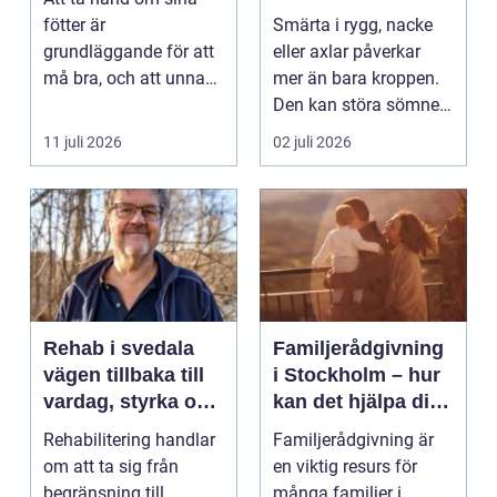
fötter är
Smärta i rygg, nacke
grundläggande för att
eller axlar påverkar
må bra, och att unna
mer än bara kroppen.
sig professionell
Den kan störa sömnen,
fotvård k...
göra det svårt ...
11 juli 2026
02 juli 2026
Rehab i svedala
Familjerådgivning
vägen tillbaka till
i Stockholm – hur
vardag, styrka och
kan det hjälpa dig
balans
och din familj
Rehabilitering handlar
Familjerådgivning är
om att ta sig från
en viktig resurs för
begränsning till
många familjer i