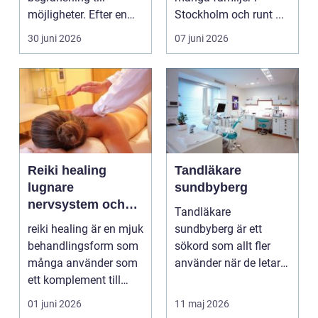
möjligheter. Efter en
Stockholm och runt ...
skada, sjukdom elle...
30 juni 2026
07 juni 2026
Reiki healing
Tandläkare
lugnare
sundbyberg
nervsystem och
Tandläkare
mer balans i
reiki healing är en mjuk
sundbyberg är ett
vardagen
behandlingsform som
sökord som allt fler
många använder som
använder när de letar
ett komplement till
efter trygg och
annan vård. Foku...
tillgänglig ...
01 juni 2026
11 maj 2026