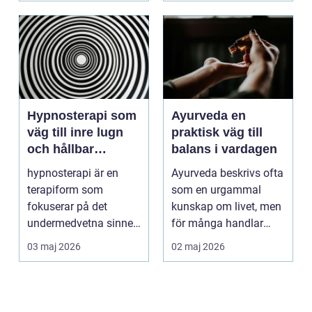
Hypnosterapi som
Ayurveda en
väg till inre lugn
praktisk väg till
och hållbar
balans i vardagen
förändring
hypnosterapi är en
Ayurveda beskrivs ofta
terapiform som
som en urgammal
fokuserar på det
kunskap om livet, men
undermedvetna sinnet
för många handlar
för att skapa djup och
frågan om något
03 maj 2026
02 maj 2026
hållb...
betyd...