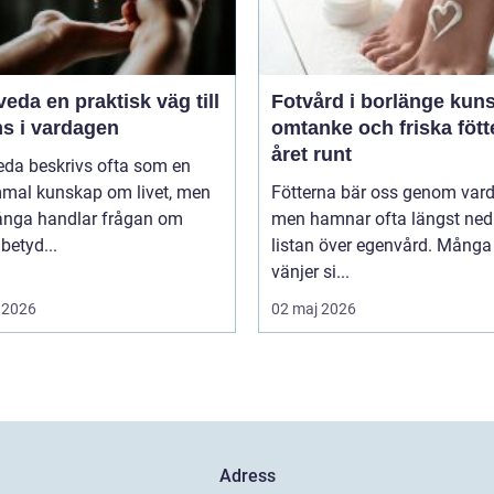
aktisk väg till
Fotvård i borlänge kunskap,
ns i vardagen
omtanke och friska fött
året runt
eda beskrivs ofta som en
mal kunskap om livet, men
Fötterna bär oss genom var
ånga handlar frågan om
men hamnar ofta längst ned
betyd...
listan över egenvård. Många
vänjer si...
 2026
02 maj 2026
Adress