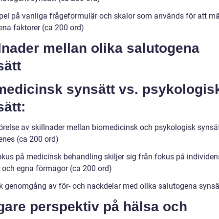
el på vanliga frågeformulär och skalor som används för att m
ena faktorer (ca 200 ord)
lnader mellan olika salutogena
sätt
medicinsk synsätt vs. psykologis
ätt:
relse av skillnader mellan biomedicinsk och psykologisk synsä
enes (ca 200 ord)
okus på medicinsk behandling skiljer sig från fokus på individen
r och egna förmågor (ca 200 ord)
sk genomgång av för- och nackdelar med olika salutogena synsä
gare perspektiv på hälsa och