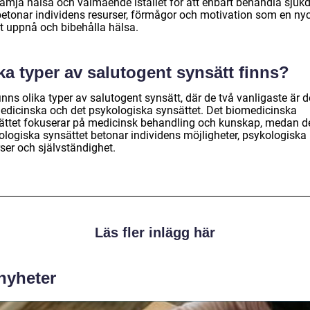
främja hälsa och välmående istället för att enbart behandla sjuk
betonar individens resurser, förmågor och motivation som en ny
att uppnå och bibehålla hälsa.
ka typer av salutogent synsätt finns?
inns olika typer av salutogent synsätt, där de två vanligaste är d
edicinska och det psykologiska synsättet. Det biomedicinska
ättet fokuserar på medicinsk behandling och kunskap, medan d
ologiska synsättet betonar individens möjligheter, psykologiska
ser och självständighet.
Läs fler inlägg här
 nyheter