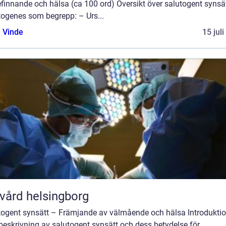
finnande och hälsa (ca 100 ord) Översikt över salutogent synsä
togenes som begrepp: – Urs...
 Vinde
15 jul
vård helsingborg
togent synsätt – Främjande av välmående och hälsa Introduktio
beskrivning av salutogent synsätt och dess betydelse för