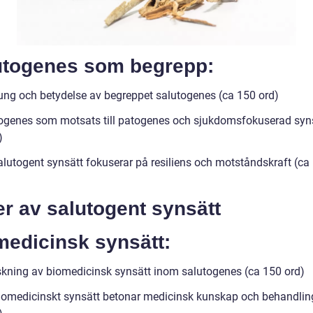
utogenes som begrepp:
ung och betydelse av begreppet salutogenes (ca 150 ord)
ogenes som motsats till patogenes och sjukdomsfokuserad syns
)
alutogent synsätt fokuserar på resiliens och motståndskraft (ca
r av salutogent synsätt
medicinsk synsätt:
skning av biomedicinsk synsätt inom salutogenes (ca 150 ord)
iomedicinskt synsätt betonar medicinsk kunskap och behandlin