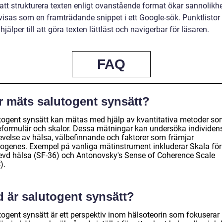
tt strukturera texten enligt ovanstående format ökar sannolikhe
 visas som en framträdande snippet i ett Google-sök. Punktlistor
 hjälper till att göra texten lättläst och navigerbar för läsaren.
FAQ
r mäts salutogent synsätt?
togent synsätt kan mätas med hjälp av kvantitativa metoder s
eformulär och skalor. Dessa mätningar kan undersöka individen
evelse av hälsa, välbefinnande och faktorer som främjar
togenes. Exempel på vanliga mätinstrument inkluderar Skala för
evd hälsa (SF-36) och Antonovsky's Sense of Coherence Scale
).
d är salutogent synsätt?
togent synsätt är ett perspektiv inom hälsoteorin som fokuserar