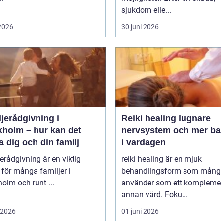
sjukdom elle...
 2026
30 juni 2026
jerådgivning i
Reiki healing lugnare
kholm – hur kan det
nervsystem och mer ba
a dig och din familj
i vardagen
erådgivning är en viktig
reiki healing är en mjuk
 för många familjer i
behandlingsform som mång
olm och runt ...
använder som ett komplement
annan vård. Foku...
i 2026
01 juni 2026