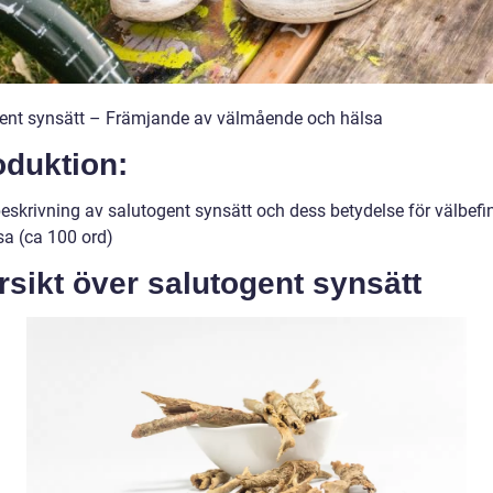
ent synsätt – Främjande av välmående och hälsa
oduktion:
beskrivning av salutogent synsätt och dess betydelse för välbef
sa (ca 100 ord)
sikt över salutogent synsätt