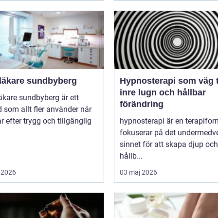
läkare sundbyberg
Hypnosterapi som väg ti
inre lugn och hållbar
äkare sundbyberg är ett
förändring
 som allt fler använder när
ar efter trygg och tillgänglig
hypnosterapi är en terapifo
fokuserar på det undermedv
sinnet för att skapa djup och
hållb...
 2026
03 maj 2026