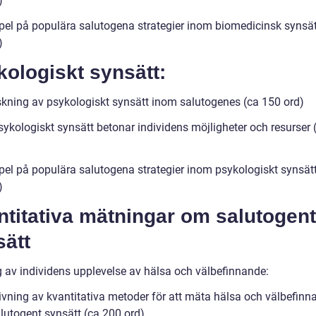
)
el på populära salutogena strategier inom biomedicinsk synsät
)
ologiskt synsätt:
skning av psykologiskt synsätt inom salutogenes (ca 150 ord)
sykologiskt synsätt betonar individens möjligheter och resurser 
el på populära salutogena strategier inom psykologiskt synsätt
)
titativa mätningar om salutogent
sätt
 av individens upplevelse av hälsa och välbefinnande:
ivning av kvantitativa metoder för att mäta hälsa och välbefinn
lutogent synsätt (ca 200 ord)