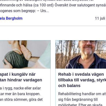
finnande och hälsa (ca 100 ord) Översikt över salutogent synsä
togenes som begrepp: – Urs...
ela Bergholm
11 jul
pat i kungälv när
Rehab i svedala vägen
tan hindrar vardagen
tillbaka till vardag, styr
och balans
 i rygg, nacke eller axlar
kar mer än bara kroppen.
Rehabilitering handlar om at
an störa sömnen, göra det
sig från begränsning till
..
möjligheter. Efter en skada,