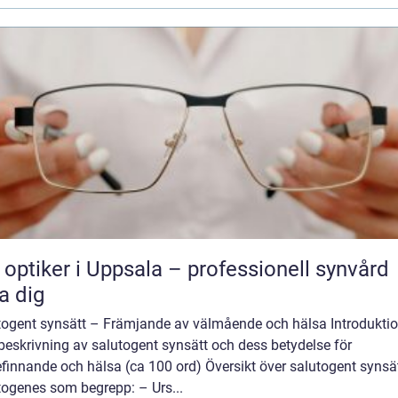
 optiker i Uppsala – professionell synvård
a dig
togent synsätt – Främjande av välmående och hälsa Introduktio
beskrivning av salutogent synsätt och dess betydelse för
finnande och hälsa (ca 100 ord) Översikt över salutogent synsä
togenes som begrepp: – Urs...