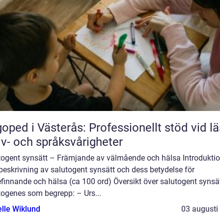
oped i Västerås: Professionellt stöd vid lä
iv- och språksvårigheter
togent synsätt – Främjande av välmående och hälsa Introduktio
beskrivning av salutogent synsätt och dess betydelse för
finnande och hälsa (ca 100 ord) Översikt över salutogent synsä
togenes som begrepp: – Urs...
elle Wiklund
03 augusti