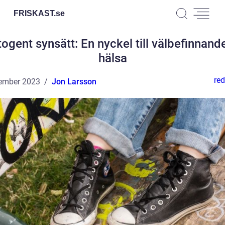
FRISKAST.
se
togent synsätt: En nyckel till välbefinnand
hälsa
red
ember 2023
Jon Larsson