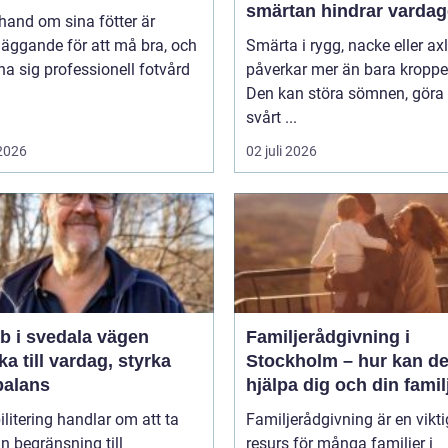
smärtan hindrar varda
 hand om sina fötter är
äggande för att må bra, och
Smärta i rygg, nacke eller ax
na sig professionell fotvård
påverkar mer än bara kroppe
Den kan störa sömnen, göra 
svårt ...
 2026
02 juli 2026
i svedala vägen
Familjerådgivning i
aka till vardag, styrka
Stockholm – hur kan de
balans
hjälpa dig och din famil
litering handlar om att ta
Familjerådgivning är en vikti
ån begränsning till
resurs för många familjer i