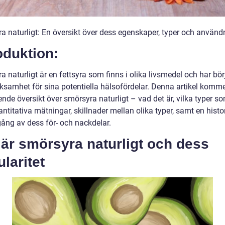
a naturligt: En översikt över dess egenskaper, typer och använd
oduktion:
 naturligt är en fettsyra som finns i olika livsmedel och har bör
samhet för sina potentiella hälsofördelar. Denna artikel komme
nde översikt över smörsyra naturligt – vad det är, vilka typer so
ntitativa mätningar, skillnader mellan olika typer, samt en histo
ng av dess för- och nackdelar.
är smörsyra naturligt och dess
laritet