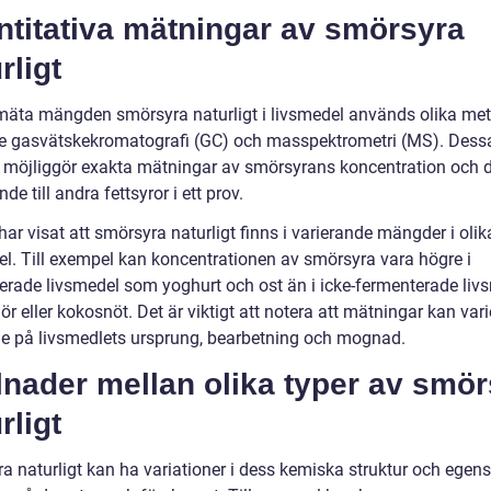
ntitativa mätningar av smörsyra
rligt
 mäta mängden smörsyra naturligt i livsmedel används olika met
ve gasvätskekromatografi (GC) och masspektrometri (MS). Dess
r möjliggör exakta mätningar av smörsyrans koncentration och 
nde till andra fettsyror i ett prov.
har visat att smörsyra naturligt finns i varierande mängder i olik
el. Till exempel kan koncentrationen av smörsyra vara högre i
erade livsmedel som yoghurt och ost än i icke-fermenterade liv
 eller kokosnöt. Det är viktigt att notera att mätningar kan vari
e på livsmedlets ursprung, bearbetning och mognad.
lnader mellan olika typer av smö
rligt
a naturligt kan ha variationer i dess kemiska struktur och egen