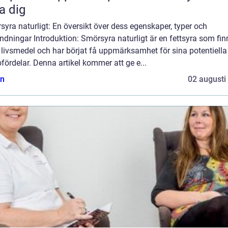
a dig
yra naturligt: En översikt över dess egenskaper, typer och
dningar Introduktion: Smörsyra naturligt är en fettsyra som finn
 livsmedel och har börjat få uppmärksamhet för sina potentiella
fördelar. Denna artikel kommer att ge e...
n
02 augusti