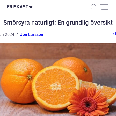
FRISKAST.
se
Smörsyra naturligt: En grundlig översikt
red
ari 2024
Jon Larsson