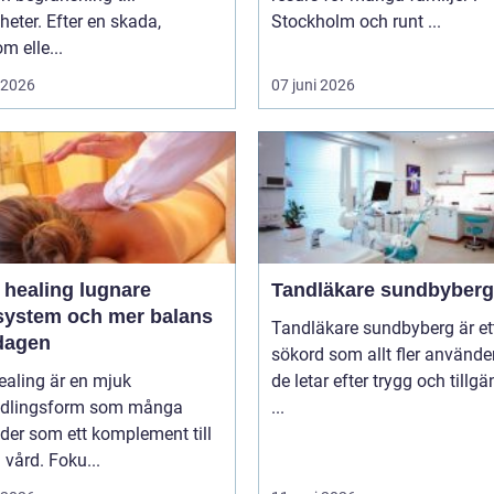
heter. Efter en skada,
Stockholm och runt ...
m elle...
i 2026
07 juni 2026
ealing lugnare
Tandläkare sundbyberg
system och mer balans
Tandläkare sundbyberg är et
rdagen
sökord som allt fler använde
healing är en mjuk
de letar efter trygg och tillgä
dlingsform som många
...
der som ett komplement till
vård. Foku...