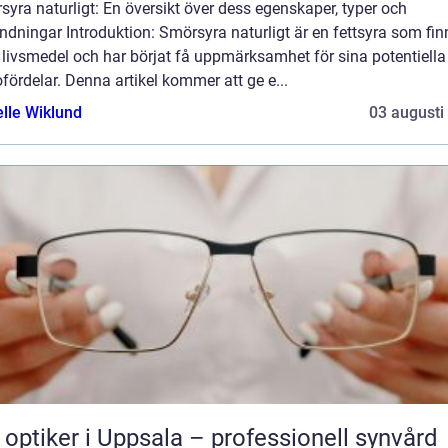
yra naturligt: En översikt över dess egenskaper, typer och
dningar Introduktion: Smörsyra naturligt är en fettsyra som finn
 livsmedel och har börjat få uppmärksamhet för sina potentiella
fördelar. Denna artikel kommer att ge e...
elle Wiklund
03 augusti
 optiker i Uppsala – professionell synvård