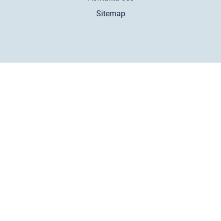
Sitemap