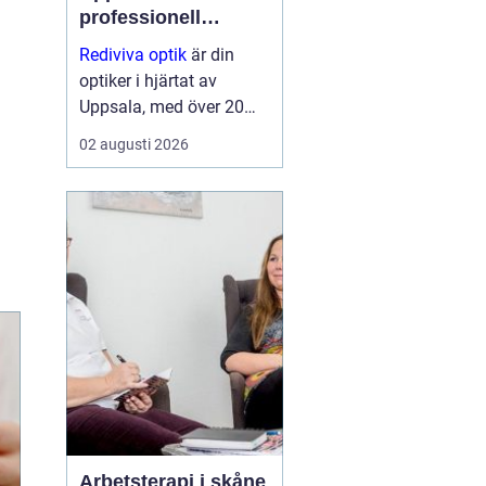
professionell
synvård nära dig
Rediviva optik
är din
optiker i hjärtat av
Uppsala, med över 20
års erfarenhet av att
02 augusti 2026
hjälpa invånarna i
staden med synproblem
och erbjuder ett brett
utbud av bågar och
hög...
Arbetsterapi i skåne