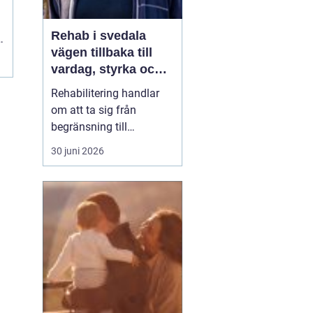
Rehab i svedala
n
vägen tillbaka till
vardag, styrka och
balans
Rehabilitering handlar
om att ta sig från
begränsning till
möjligheter. Efter en
30 juni 2026
skada, sjukdom eller
långvarig smärta kan
kroppen kännas
främmande och
vardagen tung. Med rätt
stöd inom
rehab Svedala
k...