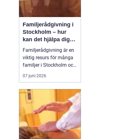
Familjerådgivning i
Stockholm – hur
kan det hjälpa dig
och din familj
Familjerådgivning är en
viktig resurs för många
familjer i Stockholm och
runt om i Sverige.
07 juni 2026
Genom att ta emot stöd
och vägledning från
erfarna terapeuter kan
familjer lösa konflikter,
förbättra kom...