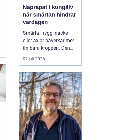
h
Naprapat i kungälv
när smärtan hindrar
vardagen
Smärta i rygg, nacke
eller axlar påverkar mer
än bara kroppen. Den
kan störa sömnen, göra
02 juli 2026
det svårt att koncentrera
sig på jobbet och ta
energin från allt som
annars brukar kännas
roligt. Många vänjer sig
successivt vid värken
och tänker att den går ...
t