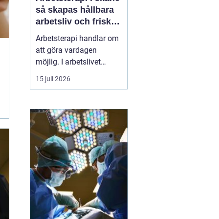
så skapas hållbara
arbetsliv och friska
medarbetare
Arbetsterapi handlar om
att göra vardagen
möjlig. I arbetslivet
betyder det att skapa
15 juli 2026
förutsättningar för
människor att kunna
arbeta, må bra och orka
över tid. I Skåne växer
behovet av strukturerad
rehabilitering, smarta
arbetsplatsanalyser och
hållb...