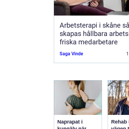
Arbetsterapi i skåne så
skapas hållbara arbets
friska medarbetare
Saga Vinde
1
Naprapat i
Rehab 
kungälv när
vägen t