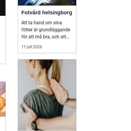
Fotvård helsingborg
Att ta hand om sina
fötter är grundläggande
för att må bra, och att
unna sig professionell
11 juli 2026
fotvård kan vara en
välbehövlig lyx. För
invånarna i Helsingborg
finns möjligheten att
njuta av fotvård som
kombinerar både
behandling och
avkoppling, vilket s...