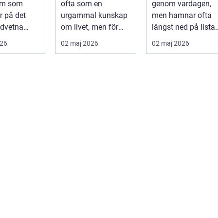
orm som
ofta som en
genom vardagen,
runt
r på det
urgammal kunskap
men hamnar ofta
dvetna
om livet, men för
längst ned på lista
r att skapa
många handlar
över egenvård.
026
02 maj 2026
02 maj 2026
hållb...
frågan om något
Många vänjer si...
betyd...