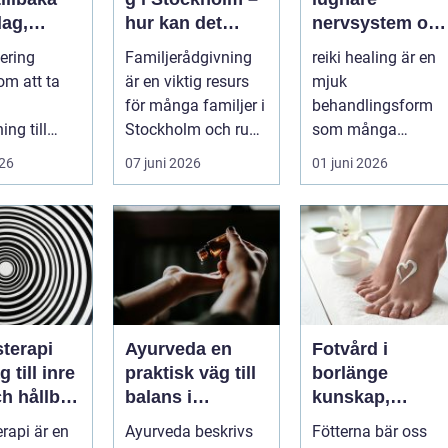
dag,
hur kan det
nervsystem oc
 och
hjälpa dig och
mer balans i
tering
Familjerådgivning
reiki healing är en
din familj
vardagen
om att ta
är en viktig resurs
mjuk
för många familjer i
behandlingsform
ng till
Stockholm och runt
som många
er. Efter en
...
använder som ett
026
07 juni 2026
01 juni 2026
sjukdom
komplement till
annan vård. Foku...
terapi
Ayurveda en
Fotvård i
 till inre
praktisk väg till
borlänge
h hållbar
balans i
kunskap,
ring
vardagen
omtanke och
rapi är en
Ayurveda beskrivs
Fötterna bär oss
friska fötter åre