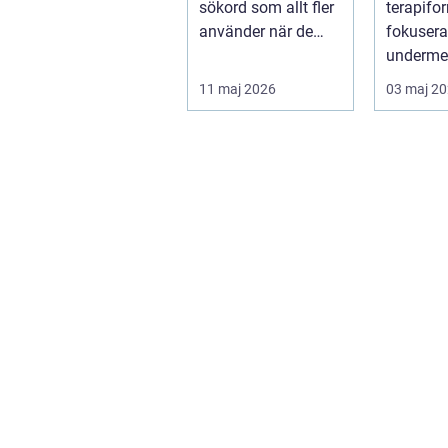
sökord som allt fler
terapif
använder när de
fokusera
letar efter trygg och
underme
tillgänglig ...
sinnet fö
11 maj 2026
03 maj 2
djup och 