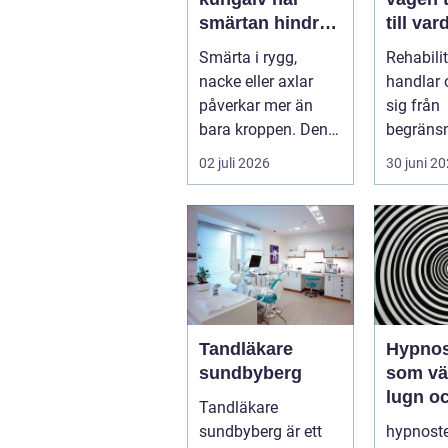
smärtan hindrar
till var
vardagen
styrka
Smärta i rygg,
Rehabili
balans
nacke eller axlar
handlar 
påverkar mer än
sig från
bara kroppen. Den
begränsni
kan störa sömnen,
möjlighet
02 juli 2026
30 juni 2
göra det svårt ...
skada, 
elle...
Tandläkare
Hypnos
sundbyberg
som väg
lugn oc
Tandläkare
föränd
sundbyberg är ett
hypnoste