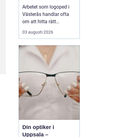
språksvårigheter
Arbetet som logoped i
Västerås handlar ofta
om att hitta rätt
kompetens för utredning,
03 augusti 2026
behandling och
vägledning vid
svårigheter med språk,
tal, läsning, skrivning
eller matematik. Många
vänder si...
Din optiker i
Uppsala –