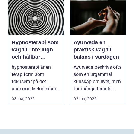
Hypnosterapi som
Ayurveda en
väg till inre lugn
praktisk väg till
och hållbar
balans i vardagen
förändring
hypnosterapi är en
Ayurveda beskrivs ofta
terapiform som
som en urgammal
fokuserar på det
kunskap om livet, men
undermedvetna sinnet
för många handlar
för att skapa djup och
frågan om något
03 maj 2026
02 maj 2026
hållb...
betyd...