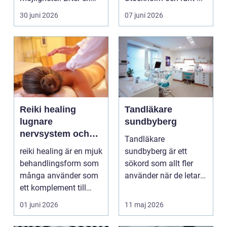
skada, sjukdom elle...
30 juni 2026
07 juni 2026
Reiki healing
Tandläkare
lugnare
sundbyberg
nervsystem och
Tandläkare
mer balans i
reiki healing är en mjuk
sundbyberg är ett
vardagen
behandlingsform som
sökord som allt fler
många använder som
använder när de letar
ett komplement till
efter trygg och
annan vård. Foku...
tillgänglig ...
01 juni 2026
11 maj 2026