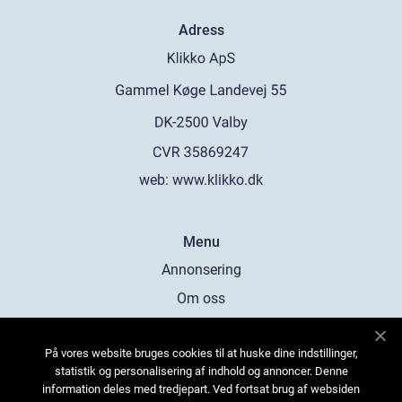
Adress
web:
www.klikko.dk
Menu
Annonsering
Om oss
Cookies
På vores website bruges cookies til at huske dine indstillinger,
Kontakta oss
statistik og personalisering af indhold og annoncer. Denne
Sitemap
information deles med tredjepart. Ved fortsat brug af websiden