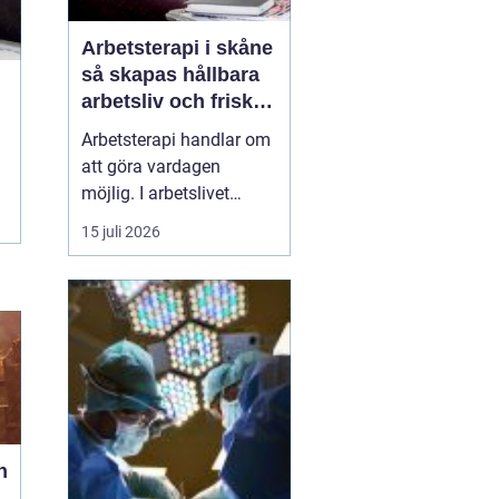
Arbetsterapi i skåne
så skapas hållbara
arbetsliv och friska
medarbetare
Arbetsterapi handlar om
att göra vardagen
möjlig. I arbetslivet
betyder det att skapa
15 juli 2026
förutsättningar för
människor att kunna
arbeta, må bra och orka
över tid. I Skåne växer
behovet av strukturerad
rehabilitering, smarta
arbetsplatsanalyser och
hållb...
n