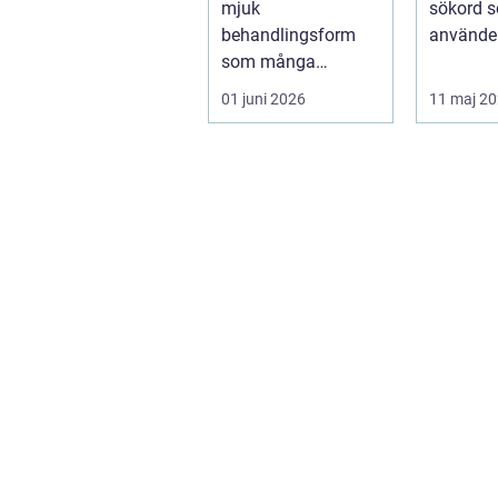
mjuk
sökord so
behandlingsform
använder
som många
letar eft
använder som ett
tillgängli
01 juni 2026
11 maj 2
komplement till
annan vård. Foku...