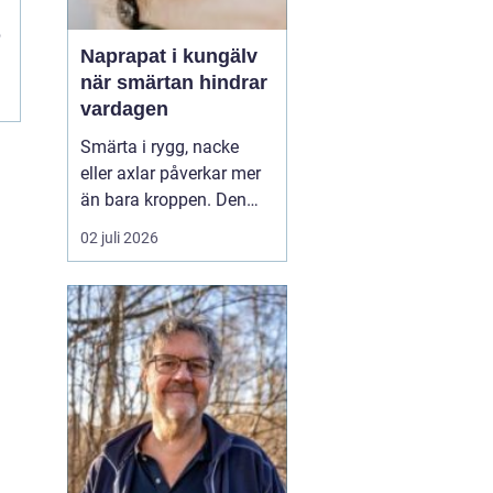
p
Naprapat i kungälv
när smärtan hindrar
vardagen
Smärta i rygg, nacke
eller axlar påverkar mer
än bara kroppen. Den
kan störa sömnen, göra
02 juli 2026
det svårt att koncentrera
sig på jobbet och ta
energin från allt som
annars brukar kännas
roligt. Många vänjer sig
successivt vid värken
och tänker att den går ...