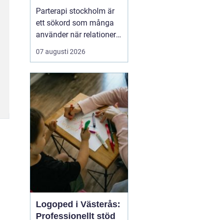
kommunikation och
Parterapi stockholm är
tryggare relation
ett sökord som många
använder när relationer
börjar kännas sköra,
07 augusti 2026
konflikterna ökar eller
när närheten har
försvunnit. Par i
stockholm söker ofta en
trygg och professionell
plats där de kan tala
öppet, förstå sina
reaktioner bä...
Logoped i Västerås:
Professionellt stöd