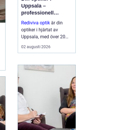
Uppsala –
professionell
synvård nära dig
Rediviva optik
är din
optiker i hjärtat av
Uppsala, med över 20
års erfarenhet av att
02 augusti 2026
hjälpa invånarna i
staden med synproblem
och erbjuder ett brett
utbud av bågar och
hög...