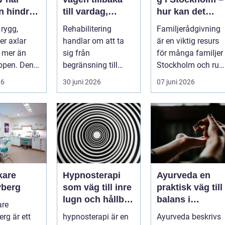
n hindrar
till vardag,
hur kan det
en
styrka och
hjälpa dig och
 rygg,
Rehabilitering
Familjerådgivning
balans
din familj
er axlar
handlar om att ta
är en viktig resurs
 mer än
sig från
för många familjer 
ppen. Den
begränsning till
Stockholm och run
a sömnen,
möjligheter. Efter en
...
26
30 juni 2026
07 juni 2026
svårt ...
skada, sjukdom
elle...
kare
Hypnosterapi
Ayurveda en
berg
som väg till inre
praktisk väg till
lugn och hållbar
balans i
are
förändring
vardagen
rg är ett
hypnosterapi är en
Ayurveda beskrivs