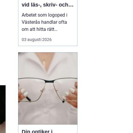
vid läs-, skriv- och
språksvårigheter
Arbetet som logoped i
Västerås handlar ofta
om att hitta rätt
kompetens för utredning,
03 augusti 2026
behandling och
vägledning vid
svårigheter med språk,
tal, läsning, skrivning
eller matematik. Många
vänder si...
Din optiker i