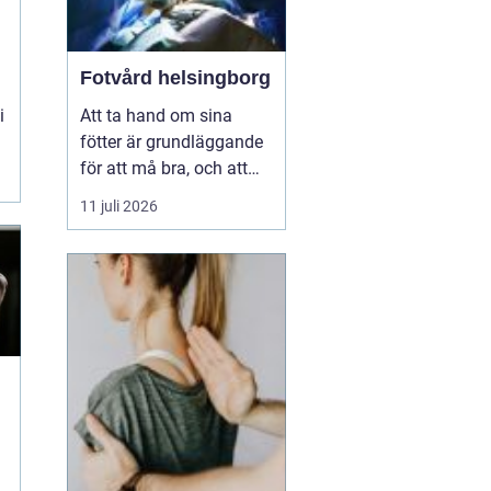
Fotvård helsingborg
i
Att ta hand om sina
t
fötter är grundläggande
för att må bra, och att
unna sig professionell
11 juli 2026
fotvård kan vara en
välbehövlig lyx. För
invånarna i Helsingborg
finns möjligheten att
njuta av fotvård som
kombinerar både
behandling och
avkoppling, vilket s...