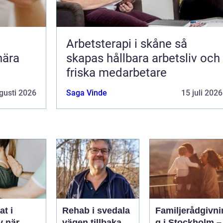
Arbetsterapi i skåne så
nära
skapas hållbara arbetsliv och
friska medarbetare
gusti 2026
Saga Vinde
15 juli 2026
t i
Rehab i svedala
Familjerådgivni
är
vägen tillbaka
g i Stockholm –