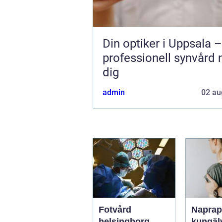
Din optiker i Uppsala –
professionell synvård 
dig
admin
02 au
Fotvård
Naprapa
helsingborg
kungälv n