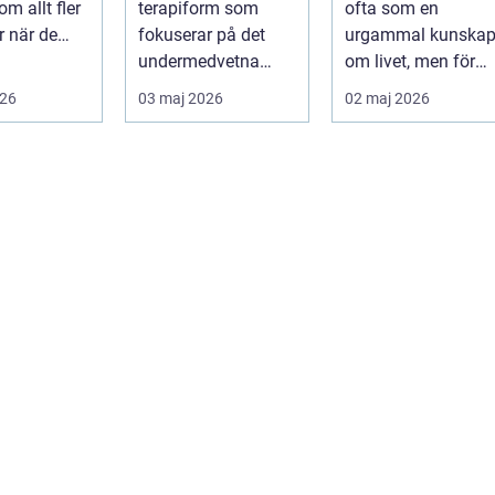
m allt fler
terapiform som
ofta som en
 när de
fokuserar på det
urgammal kunska
er trygg och
undermedvetna
om livet, men för
g ...
sinnet för att skapa
många handlar
026
03 maj 2026
02 maj 2026
djup och hållb...
frågan om något
betyd...