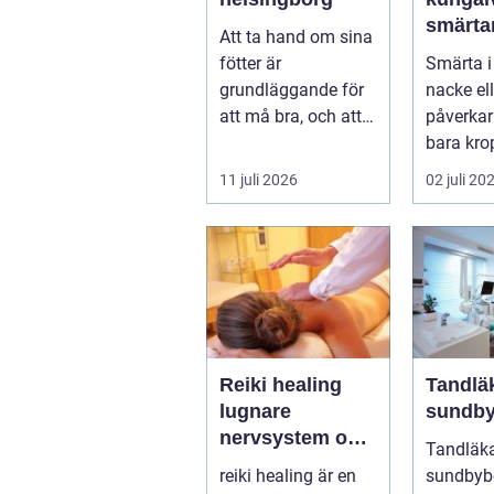
smärta
Att ta hand om sina
vardag
fötter är
Smärta i
grundläggande för
nacke ell
att må bra, och att
påverkar
unna sig
bara kro
professionell
kan stör
11 juli 2026
02 juli 20
fotvård k...
göra det 
Reiki healing
Tandlä
lugnare
sundby
nervsystem och
Tandläk
mer balans i
reiki healing är en
sundbybe
vardagen