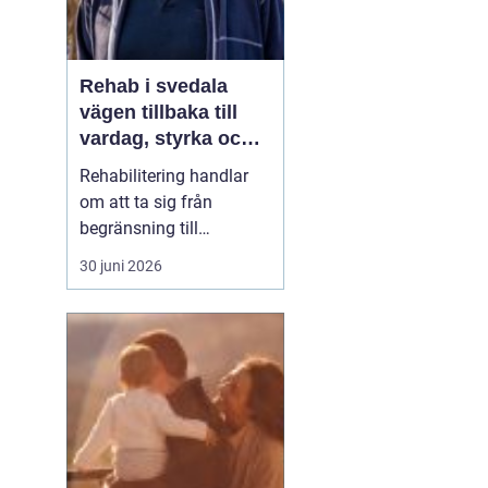
Rehab i svedala
vägen tillbaka till
vardag, styrka och
balans
Rehabilitering handlar
om att ta sig från
begränsning till
möjligheter. Efter en
30 juni 2026
skada, sjukdom eller
långvarig smärta kan
kroppen kännas
främmande och
vardagen tung. Med rätt
stöd inom
rehab Svedala
k...