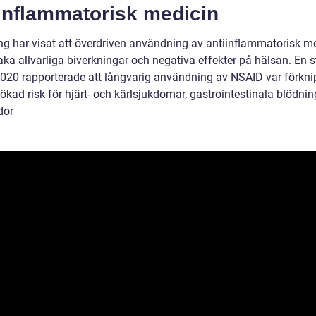
iinflammatorisk medicin
ng har visat att överdriven användning av antiinflammatorisk m
ka allvarliga biverkningar och negativa effekter på hälsan. En s
2020 rapporterade att långvarig användning av NSAID var förkn
ökad risk för hjärt- och kärlsjukdomar, gastrointestinala blödni
dor