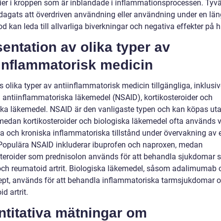
ier i kroppen som är inblandade i inflammationsprocessen. Tyvä
dagats att överdriven användning eller användning under en län
od kan leda till allvarliga biverkningar och negativa effekter på 
entation av olika typer av
iinflammatorisk medicin
s olika typer av antiinflammatorisk medicin tillgängliga, inklusiv
a antiinflammatoriska läkemedel (NSAID), kortikosteroider och
ska läkemedel. NSAID är den vanligaste typen och kan köpas ut
 medan kortikosteroider och biologiska läkemedel ofta används v
iga och kroniska inflammatoriska tillstånd under övervakning av 
 Populära NSAID inkluderar ibuprofen och naproxen, medan
steroider som prednisolon används för att behandla sjukdomar
ch reumatoid artrit. Biologiska läkemedel, såsom adalimumab 
ept, används för att behandla inflammatoriska tarmsjukdomar 
d artrit.
ntitativa mätningar om