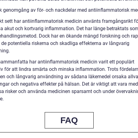
sk genomgång av för- och nackdelar med antiinflammatorisk me
skt sett har antiinflammatorisk medicin använts framgångsrikt fö
a akut och kortvarig inflammation. Det har länge betraktats so
ehandlingsmetod. Dock har en ökande mängd forskning och rap
 de potentiella riskerna och skadliga effekterna av långvarig
ing.
 sammanfatta har antiinflammatorisk medicin varit ett populärt
tiv för att lindra smärta och minska inflammation. Trots fördela
ven och långvarig användning av sådana läkemedel orsaka allva
ngar och negativa effekter på hälsan. Det är viktigt att vara me
a risker och använda medicinen sparsamt och under övervakni
e.
FAQ