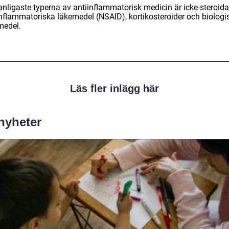
anligaste typerna av antiinflammatorisk medicin är icke-steroida
inflammatoriska läkemedel (NSAID), kortikosteroider och biologi
medel.
Läs fler inlägg här
 nyheter