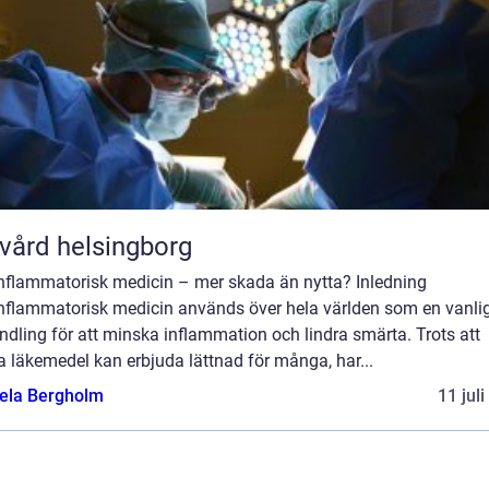
vård helsingborg
inflammatorisk medicin – mer skada än nytta? Inledning
inflammatorisk medicin används över hela världen som en vanli
dling för att minska inflammation och lindra smärta. Trots att
 läkemedel kan erbjuda lättnad för många, har...
ela Bergholm
11 jul