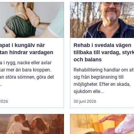
pat i kungälv när
Rehab i svedala vägen
tan hindrar vardagen
tillbaka till vardag, styr
och balans
 i rygg, nacke eller axlar
kar mer än bara kroppen.
Rehabilitering handlar om at
an störa sömnen, göra det
sig från begränsning till
..
möjligheter. Efter en skada,
sjukdom elle...
 2026
30 juni 2026