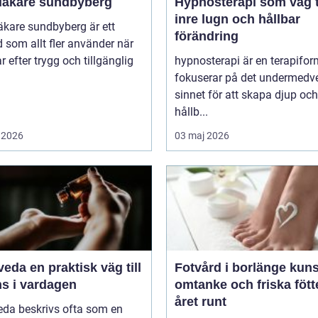
läkare sundbyberg
Hypnosterapi som väg ti
inre lugn och hållbar
äkare sundbyberg är ett
förändring
 som allt fler använder när
ar efter trygg och tillgänglig
hypnosterapi är en terapifo
fokuserar på det undermedv
sinnet för att skapa djup och
hållb...
 2026
03 maj 2026
aktisk väg till
Fotvård i borlänge kunskap,
ns i vardagen
omtanke och friska fött
året runt
eda beskrivs ofta som en