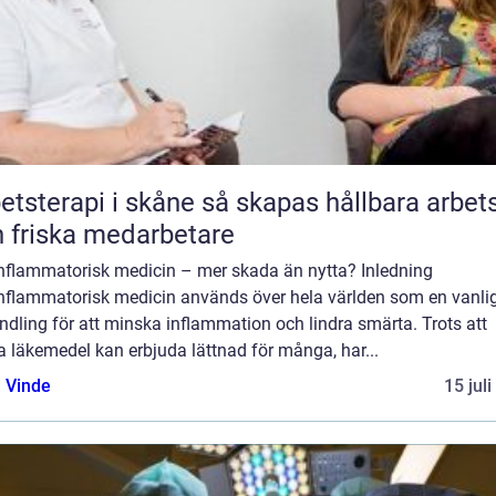
rapi i skåne så skapas hållbara arbetsliv
 friska medarbetare
inflammatorisk medicin – mer skada än nytta? Inledning
inflammatorisk medicin används över hela världen som en vanli
dling för att minska inflammation och lindra smärta. Trots att
 läkemedel kan erbjuda lättnad för många, har...
 Vinde
15 jul