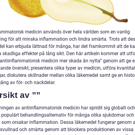
lammatorisk medicin används över hela världen som en vanlig
ing för att minska inflammation och lindra smärta. Trots att de
el kan erbjuda lättnad för många, har det framkommit att de k
 skadliga effekter på lång sikt. Den här artikeln kommer att utf
antiinflammatorisk medicin mer skada än nytta” genom att ge 
ande översikt, presentera olika typer av medicin, utföra kvantita
ar, diskutera skillnader mellan olika läkemedel samt ge en histo
ng av för- och nackdelar.
sikt av ””
ingen av antiinflammatorisk medicin har spridit sig globalt och
ett populärt behandlingsalternativ för många olika sjukdomar och
nd som orsakar inflammation. Dessa läkemedel fungerar genom a
svullnad och smärta genom att blockera produktionen av vissa