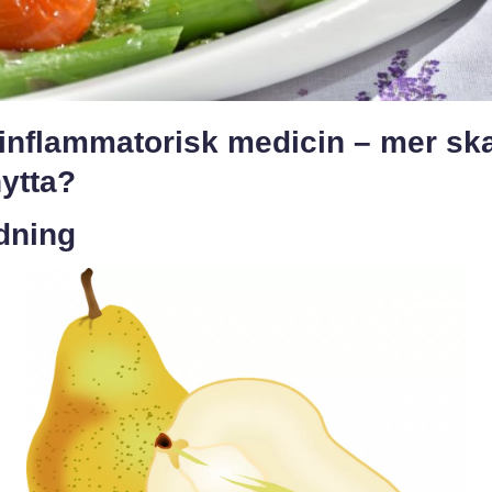
iinflammatorisk medicin – mer sk
ytta?
dning