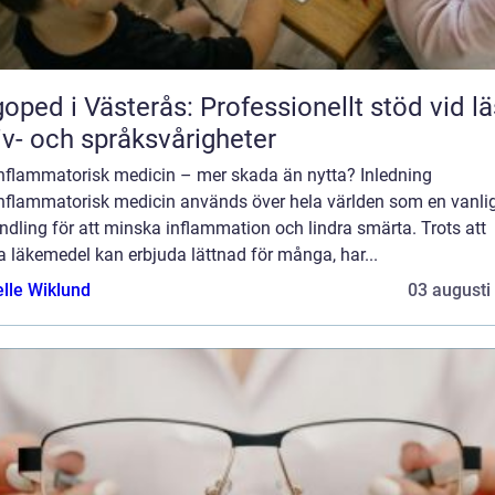
oped i Västerås: Professionellt stöd vid lä
iv- och språksvårigheter
inflammatorisk medicin – mer skada än nytta? Inledning
inflammatorisk medicin används över hela världen som en vanli
dling för att minska inflammation och lindra smärta. Trots att
 läkemedel kan erbjuda lättnad för många, har...
elle Wiklund
03 augusti