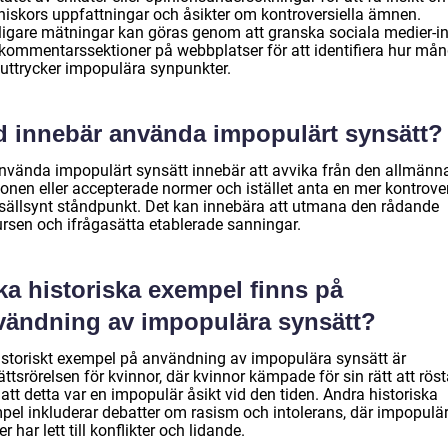
iskors uppfattningar och åsikter om kontroversiella ämnen.
rligare mätningar kan göras genom att granska sociala medier-i
r kommentarssektioner på webbplatser för att identifiera hur må
uttrycker impopulära synpunkter.
d innebär använda impopulärt synsätt?
använda impopulärt synsätt innebär att avvika från den allmänn
onen eller accepterade normer och istället anta en mer kontrover
r sällsynt ståndpunkt. Det kan innebära att utmana den rådande
ursen och ifrågasätta etablerade sanningar.
ka historiska exempel finns på
vändning av impopulära synsätt?
historiskt exempel på användning av impopulära synsätt är
ättsrörelsen för kvinnor, där kvinnor kämpade för sin rätt att rös
 att detta var en impopulär åsikt vid den tiden. Andra historiska
pel inkluderar debatter om rasism och intolerans, där impopulä
er har lett till konflikter och lidande.