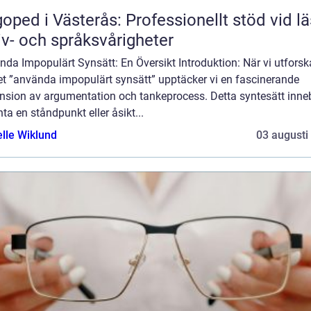
oped i Västerås: Professionellt stöd vid lä
iv- och språksvårigheter
da Impopulärt Synsätt: En Översikt Introduktion: När vi utforsk
t ”använda impopulärt synsätt” upptäcker vi en fascinerande
nsion av argumentation och tankeprocess. Detta syntesätt inne
nta en ståndpunkt eller åsikt...
elle Wiklund
03 augusti