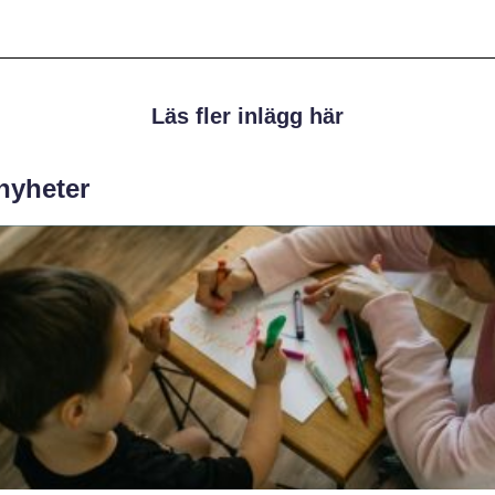
Läs fler inlägg här
 nyheter