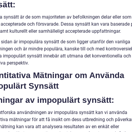
ätt:
a synsätt är de som majoriteten av befolkningen delar eller som
 accepterade och försvarade. Dessa synsätt kan vara baserade 
mt kulturellt eller samhälleligt accepterade uppfattningar.
 sidan är impopulära synsätt de som ligger utanför den vanliga
ingen och är mindre populära, kanske till och med kontroversiell
 impopulärt synsätt innebär att utmana det konventionella och
iva perspektiv.
ntitativa Mätningar om Använda
opulärt Synsätt
ingar av impopulärt synsätt:
 utforska användningen av impopulära synsätt kan vi använda
ativa mätningar för att få insikt om dess utbredning och påverka
ätning kan vara att analysera resultaten av en enkät eller