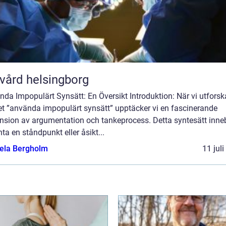
vård helsingborg
da Impopulärt Synsätt: En Översikt Introduktion: När vi utforsk
t ”använda impopulärt synsätt” upptäcker vi en fascinerande
nsion av argumentation och tankeprocess. Detta syntesätt inne
nta en ståndpunkt eller åsikt...
ela Bergholm
11 jul