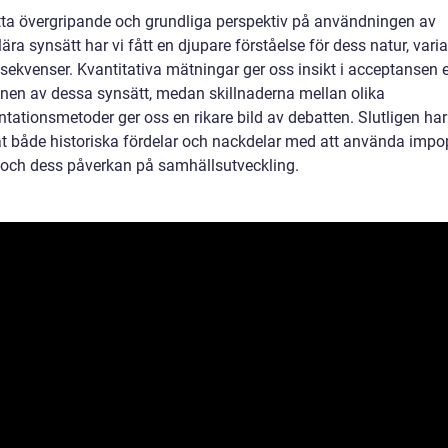
ta övergripande och grundliga perspektiv på användningen av
ra synsätt har vi fått en djupare förståelse för dess natur, varia
sekvenser. Kvantitativa mätningar ger oss insikt i acceptansen e
ionen av dessa synsätt, medan skillnaderna mellan olika
tationsmetoder ger oss en rikare bild av debatten. Slutligen har
at både historiska fördelar och nackdelar med att använda impo
 och dess påverkan på samhällsutveckling.