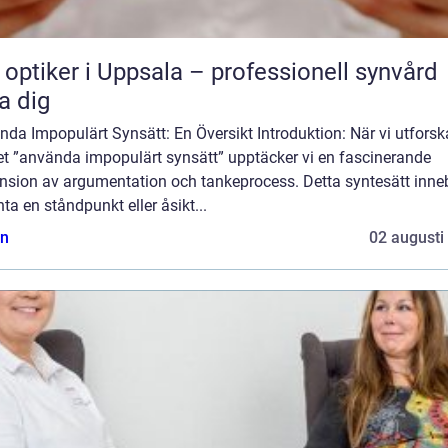
 optiker i Uppsala – professionell synvård
a dig
da Impopulärt Synsätt: En Översikt Introduktion: När vi utforsk
t ”använda impopulärt synsätt” upptäcker vi en fascinerande
nsion av argumentation och tankeprocess. Detta syntesätt inne
nta en ståndpunkt eller åsikt...
n
02 augusti