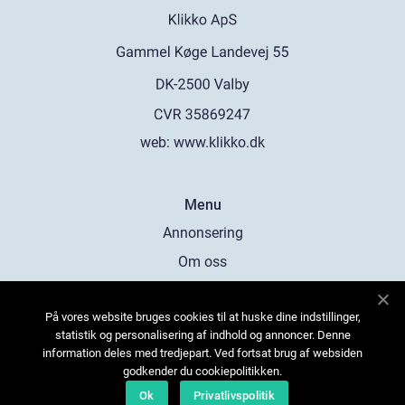
web:
www.klikko.dk
Menu
Annonsering
Om oss
Cookies
På vores website bruges cookies til at huske dine indstillinger,
Kontakta oss
statistik og personalisering af indhold og annoncer. Denne
Sitemap
information deles med tredjepart. Ved fortsat brug af websiden
godkender du cookiepolitikken.
Ok
Privatlivspolitik