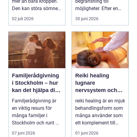
mer än bara kroppen.
begränsning till
Den kan störa sömnen,
möjligheter. Efter en
göra det svårt ...
skada, sjukdom elle...
02 juli 2026
30 juni 2026
Familjerådgivning
Reiki healing
i Stockholm – hur
lugnare
kan det hjälpa dig
nervsystem och
och din familj
mer balans i
Familjerådgivning är
reiki healing är en mjuk
vardagen
en viktig resurs för
behandlingsform som
många familjer i
många använder som
Stockholm och runt ...
ett komplement till
annan vård. Foku...
07 juni 2026
01 juni 2026