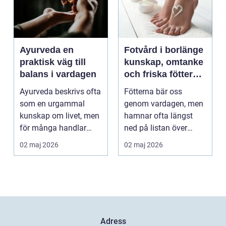
Ayurveda en
Fotvård i borlänge
praktisk väg till
kunskap, omtanke
balans i vardagen
och friska fötter
året runt
Ayurveda beskrivs ofta
Fötterna bär oss
som en urgammal
genom vardagen, men
kunskap om livet, men
hamnar ofta längst
för många handlar
ned på listan över
frågan om något
egenvård. Många
02 maj 2026
02 maj 2026
betyd...
vänjer si...
Adress