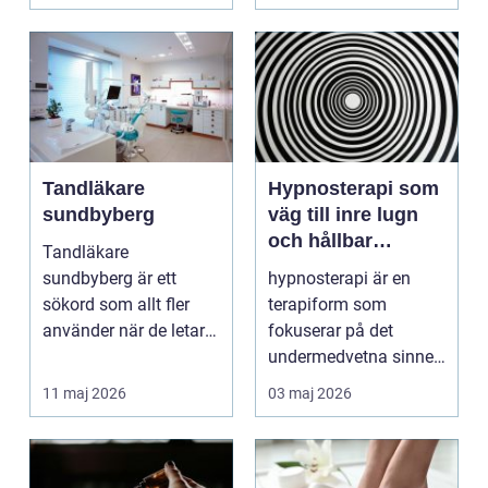
Tandläkare
Hypnosterapi som
sundbyberg
väg till inre lugn
och hållbar
Tandläkare
förändring
sundbyberg är ett
hypnosterapi är en
sökord som allt fler
terapiform som
använder när de letar
fokuserar på det
efter trygg och
undermedvetna sinnet
tillgänglig ...
för att skapa djup och
11 maj 2026
03 maj 2026
hållb...