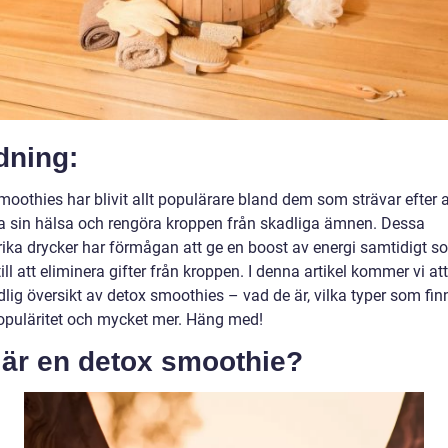
dning:
oothies har blivit allt populärare bland dem som strävar efter a
ra sin hälsa och rengöra kroppen från skadliga ämnen. Dessa
rika drycker har förmågan att ge en boost av energi samtidigt s
till att eliminera gifter från kroppen. I denna artikel kommer vi at
lig översikt av detox smoothies – vad de är, vilka typer som fin
opuläritet och mycket mer. Häng med!
 är en detox smoothie?