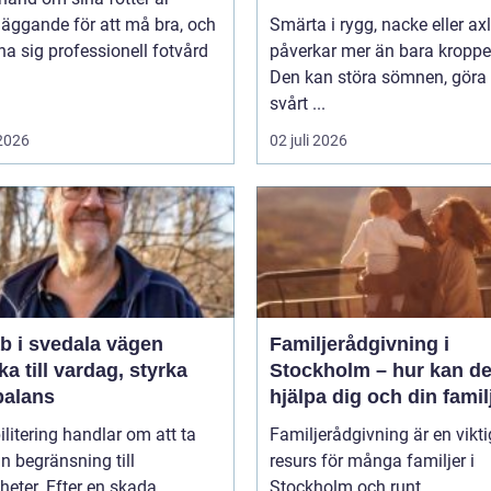
äggande för att må bra, och
Smärta i rygg, nacke eller ax
na sig professionell fotvård
påverkar mer än bara kroppe
Den kan störa sömnen, göra 
svårt ...
 2026
02 juli 2026
i svedala vägen
Familjerådgivning i
aka till vardag, styrka
Stockholm – hur kan de
balans
hjälpa dig och din famil
litering handlar om att ta
Familjerådgivning är en vikti
ån begränsning till
resurs för många familjer i
heter. Efter en skada,
Stockholm och runt ...