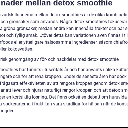
llnader mellan detox smoothie
uvudskillnaderna mellan detox smoothies är de olika kombinati
t och grönsaker som används. Några detox smoothies fokuserar 
ra gröna grönsaker, medan andra kan innehålla frukter och bär 
öt och fyllig smak. Utöver detta kan variationen även finnas i ti
rfoods eller ytterligare hälsosamma ingredienser, såsom chiafrö
eller kokosvatten.
orisk genomgång av för- och nackdelar med detox smoothie
oothies har funnits i tusentals år och har använts i olika kultu
ingare och för att rena kroppen. Under de senaste åren har dock
 ifrågasatt effektiviteten av att rengöra kroppen genom detox sm
ar att lever och njurar naturligt rengör kroppen och att detox s
ger en kortsiktig lösning. Det finns också en debatt om huruvida
a sockerarterna i frukt kan vara skadliga för hälsan när de kons
ängder.