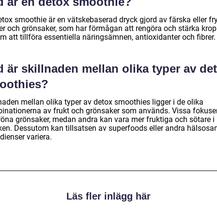
d är en detox smoothie?
etox smoothie är en vätskebaserad dryck gjord av färska eller fr
ter och grönsaker, som har förmågan att rengöra och stärka kro
 att tillföra essentiella näringsämnen, antioxidanter och fibrer.
 är skillnaden mellan olika typer av de
oothies?
naden mellan olika typer av detox smoothies ligger i de olika
inationerna av frukt och grönsaker som används. Vissa fokuse
röna grönsaker, medan andra kan vara mer fruktiga och sötare i
en. Dessutom kan tillsatsen av superfoods eller andra hälso
dienser variera.
Läs fler inlägg här