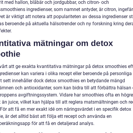
it med hallon, blåbär och jordgubbar, och citron- och
ssmoothiens ingredienser, som namnet antyder, är citron, ingefä
et är viktigt att notera att populariteten av dessa ingredienser s
as beroende på aktuella hälsotrender och ny forskning kring der
ekter.
ntitativa mätningar om detox
othie
svårt att ge exakta kvantitativa mätningar på detox smoothies e
redienser kan variera i olika recept eller beroende på personliga
lt sett innehåller dock detox smoothies en betydande mängd
ämnen och antioxidanter, som kan bidra till att förbättra hälsan
kroppens avgiftningssystem. Vidare har smoothies ofta en högre
t än juice, vilket kan hjälpa till att reglera matsmältningen och r
För att få en mer exakt idé om näringsvärdet i en specifik detox
, är det alltid bäst att följa ett recept och använda en
beräkningsapp för att få en detaljerad analys.