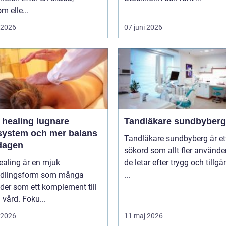
m elle...
i 2026
07 juni 2026
ealing lugnare
Tandläkare sundbyberg
system och mer balans
Tandläkare sundbyberg är et
rdagen
sökord som allt fler använde
healing är en mjuk
de letar efter trygg och tillgä
dlingsform som många
...
der som ett komplement till
vård. Foku...
i 2026
11 maj 2026