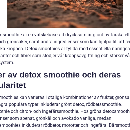
x smoothie är en vätskebaserad dryck som är gjord av färska elle
och grönsaker, samt andra ingredienser som kan hjälpa till att r
rka kroppen. Detox smoothies är fyllda med essentiella närings
anter och fibrer som stödjer vår kroppsavgiftning och stärker vå
ystem.
er av detox smoothie och deras
laritet
moothies kan varieras i otaliga kombinationer av frukter, grönsa
ågra populära typer inkluderar grönt detox, rödbetssmoothie,
thie och citron- och ingefärssmoothie. Hos gröna detoxsmoothi
enser som spenat, grönkål och avokado vanliga, medan
smoothies inkluderar rödbetor, morötter och ingefära. Bärsmooth