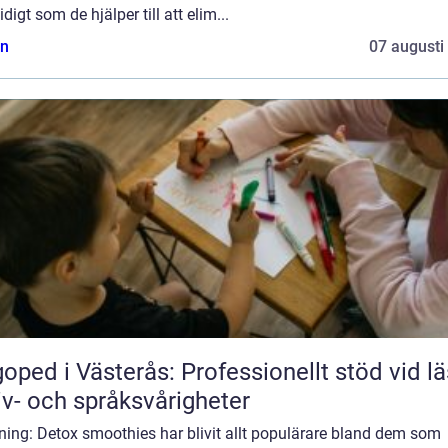
digt som de hjälper till att elim...
n
07 augusti
oped i Västerås: Professionellt stöd vid lä
iv- och språksvårigheter
ning: Detox smoothies har blivit allt populärare bland dem som