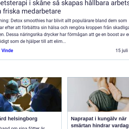
rapi i skåne så skapas hållbara arbetsliv
 friska medarbetare
ning: Detox smoothies har blivit allt populärare bland dem som
ar efter att förbättra sin hälsa och rengöra kroppen från skadlig
n. Dessa näringsrika drycker har förmågan att ge en boost av e
digt som de hjälper till att elim...
 Vinde
15 jul
ård helsingborg
Naprapat i kungälv när
smärtan hindrar varda
 hand om sina fötter är