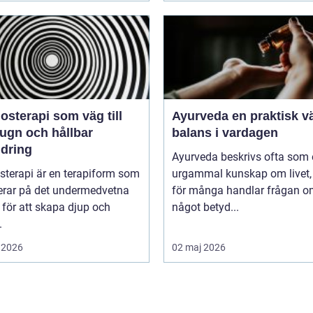
sterapi som väg till
Ayurveda en praktisk väg till
lugn och hållbar
balans i vardagen
ndring
Ayurveda beskrivs ofta som
sterapi är en terapiform som
urgammal kunskap om livet
erar på det undermedvetna
för många handlar frågan 
 för att skapa djup och
något betyd...
.
 2026
02 maj 2026