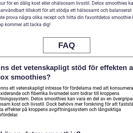
ur för en dålig kost eller ohälsosam livsstil. Detox smoothies k
 användbart tillskott för att stödja ett hälsosamt och balanserat 
nte prova några olika recept och hitta din favoritdetox smoothie
pp kommer att tacka dig!
FAQ
ns det vetenskapligt stöd för effekten 
tox smoothies?
finns ett vetenskapligt intresse för fördelarna med att konsumer
xiderande och fiberrika livsmedel som bidrar till kroppens
ftningssystem. Detox smoothies kan vara en del av en övergrip
sam kost och livsstil. Dock behövs mer forskning för att faststä
ta effekter på kroppens avgiftningssystem och långsiktiga
fördelar.