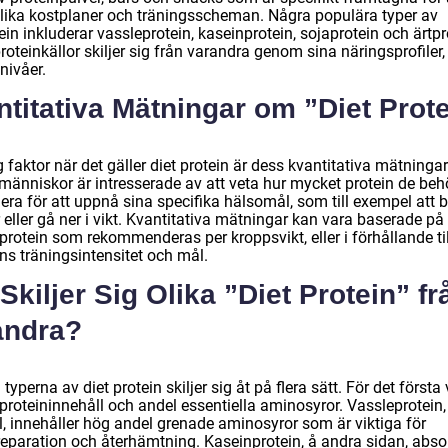
lika kostplaner och träningsscheman. Några populära typer av
ein inkluderar vassleprotein, kaseinprotein, sojaprotein och ärtpr
oteinkällor skiljer sig från varandra genom sina näringsprofiler
nivåer.
titativa Mätningar om ”Diet Prot
g faktor när det gäller diet protein är dess kvantitativa mätningar
änniskor är intresserade av att veta hur mycket protein de beh
ra för att uppnå sina specifika hälsomål, som till exempel att 
eller gå ner i vikt. Kvantitativa mätningar kan vara baserade på
rotein som rekommenderas per kroppsvikt, eller i förhållande til
ns träningsintensitet och mål.
Skiljer Sig Olika ”Diet Protein” fr
andra?
 typerna av diet protein skiljer sig åt på flera sätt. För det första 
t proteininnehåll och andel essentiella aminosyror. Vassleprotein, t
, innehåller hög andel grenade aminosyror som är viktiga för
eparation och återhämtning. Kaseinprotein, å andra sidan, abso