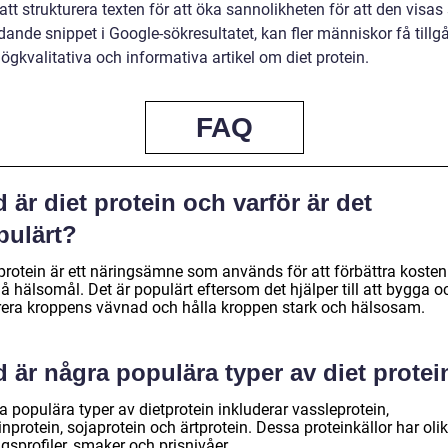
tt strukturera texten för att öka sannolikheten för att den visa
ande snippet i Google-sökresultatet, kan fler människor få tillgå
gkvalitativa och informativa artikel om diet protein.
FAQ
 är diet protein och varför är det
pulärt?
 protein är ett näringsämne som används för att förbättra koste
 hälsomål. Det är populärt eftersom det hjälper till att bygga o
rera kroppens vävnad och hålla kroppen stark och hälsosam.
 är några populära typer av diet protei
 populära typer av dietprotein inkluderar vassleprotein,
nprotein, sojaprotein och ärtprotein. Dessa proteinkällor har oli
gsprofiler, smaker och prisnivåer.