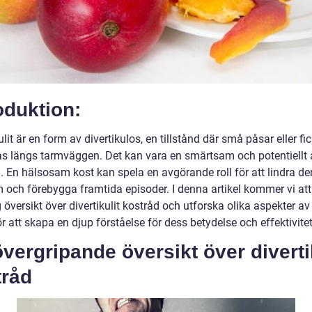
oduktion:
ulit är en form av divertikulos, en tillstånd där små påsar eller fi
as längs tarmväggen. Det kan vara en smärtsam och potentiellt a
d. En hälsosam kost kan spela en avgörande roll för att lindra d
 och förebygga framtida episoder. I denna artikel kommer vi att
 översikt över divertikulit kostråd och utforska olika aspekter av
 att skapa en djup förståelse för dess betydelse och effektivitet
vergripande översikt över diverti
tråd