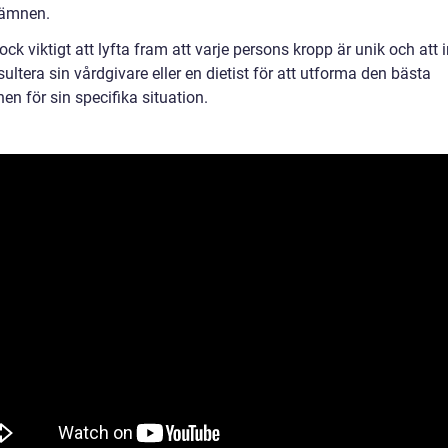
sämnen.
ock viktigt att lyfta fram att varje persons kropp är unik och att 
ultera sin vårdgivare eller en dietist för att utforma den bästa
en för sin specifika situation.