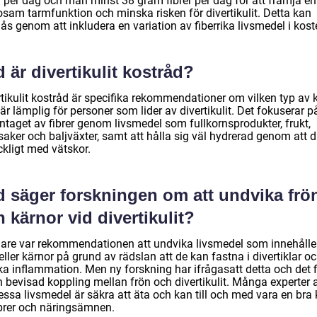
r per dag och män minst 38 gram fibrer per dag för att främja en
osam tarmfunktion och minska risken för divertikulit. Detta kan
s genom att inkludera en variation av fiberrika livsmedel i kost
 är divertikulit kostråd?
rtikulit kostråd är specifika rekommendationer om vilken typ av 
r lämplig för personer som lider av divertikulit. Det fokuserar på
ntaget av fibrer genom livsmedel som fullkornsprodukter, frukt,
aker och baljväxter, samt att hålla sig väl hydrerad genom att d
äckligt med vätskor.
d säger forskningen om att undvika frö
 kärnor vid divertikulit?
gare var rekommendationen att undvika livsmedel som innehålle
eller kärnor på grund av rädslan att de kan fastna i divertiklar o
ka inflammation. Men ny forskning har ifrågasatt detta och det 
n bevisad koppling mellan frön och divertikulit. Många experter 
essa livsmedel är säkra att äta och kan till och med vara en bra 
fibrer och näringsämnen.