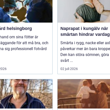
ård helsingborg
Naprapat i kungälv när
smärtan hindrar varda
 hand om sina fötter är
äggande för att må bra, och
Smärta i rygg, nacke eller ax
na sig professionell fotvård
påverkar mer än bara kroppe
Den kan störa sömnen, göra 
svårt ...
 2026
02 juli 2026