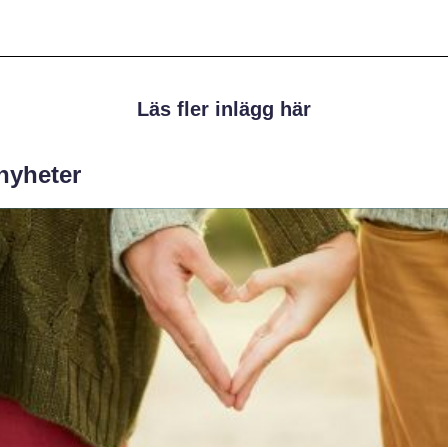
Läs fler inlägg här
 nyheter