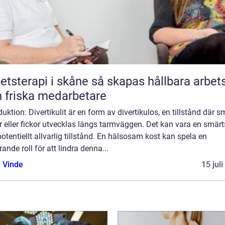
rapi i skåne så skapas hållbara arbetsliv
 friska medarbetare
duktion: Divertikulit är en form av divertikulos, en tillstånd där 
r eller fickor utvecklas längs tarmväggen. Det kan vara en smä
otentiellt allvarlig tillstånd. En hälsosam kost kan spela en
ande roll för att lindra denna...
 Vinde
15 jul