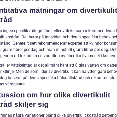
titativa mätningar om divertikuli
tråd
ns ingen specifik mängd fibrer eller vätska som rekommenderas 
ulit kostråd. Det beror på individen och deras specifika behov oc
llstånd. Generellt sett rekommenderar experter att kvinnor konsu
5 gram fibrer per dag och män minst 38 gram fibrer per dag. Det
enom att inkludera en variation av fiberrika livsmedel i kosten.
gäller vätskeintag är det allmänt känt att 8 glas vatten om dage
riktlinje. Men de som lider av divertikulit kan ha ytterligare beho
ntag baserat på deras specifika hälsotillstånd och rekommendat
as vårdgivare.
ussion om hur olika divertikulit
råd skiljer sig
finnas några variationer bland olika divertikulit kostråd beroen