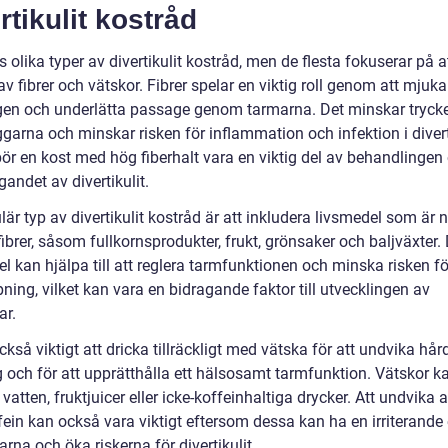
rtikulit kostråd
s olika typer av divertikulit kostråd, men de flesta fokuserar på a
av fibrer och vätskor. Fibrer spelar en viktig roll genom att mjuk
gen och underlätta passage genom tarmarna. Det minskar tryck
garna och minskar risken för inflammation och infektion i divert
bör en kost med hög fiberhalt vara en viktig del av behandlingen
andet av divertikulit.
är typ av divertikulit kostråd är att inkludera livsmedel som är n
fibrer, såsom fullkornsprodukter, frukt, grönsaker och baljväxter
l kan hjälpa till att reglera tarmfunktionen och minska risken fö
ning, vilket kan vara en bidragande faktor till utvecklingen av
ar.
ckså viktigt att dricka tillräckligt med vätska för att undvika hår
 och för att upprätthålla ett hälsosamt tarmfunktion. Vätskor ka
vatten, fruktjuicer eller icke-koffeinhaltiga drycker. Att undvika 
ein kan också vara viktigt eftersom dessa kan ha en irriterande 
rna och öka riskerna för divertikulit.