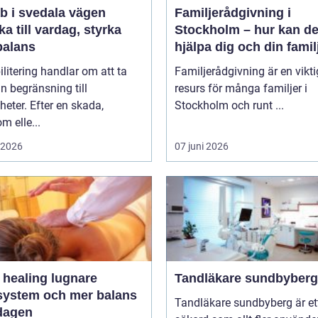
i svedala vägen
Familjerådgivning i
aka till vardag, styrka
Stockholm – hur kan de
balans
hjälpa dig och din famil
litering handlar om att ta
Familjerådgivning är en vikti
ån begränsning till
resurs för många familjer i
heter. Efter en skada,
Stockholm och runt ...
m elle...
i 2026
07 juni 2026
ealing lugnare
Tandläkare sundbyberg
system och mer balans
Tandläkare sundbyberg är et
rdagen