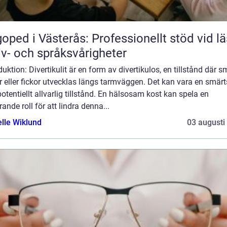
oped i Västerås: Professionellt stöd vid lä
iv- och språksvårigheter
duktion: Divertikulit är en form av divertikulos, en tillstånd där 
r eller fickor utvecklas längs tarmväggen. Det kan vara en smä
otentiellt allvarlig tillstånd. En hälsosam kost kan spela en
ande roll för att lindra denna...
elle Wiklund
03 augusti