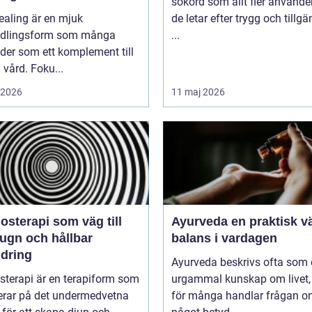
sökord som allt fler använde
healing är en mjuk
de letar efter trygg och tillgä
dlingsform som många
...
der som ett komplement till
vård. Foku...
i 2026
11 maj 2026
sterapi som väg till
Ayurveda en praktisk väg till
lugn och hållbar
balans i vardagen
ndring
Ayurveda beskrivs ofta som
sterapi är en terapiform som
urgammal kunskap om livet
erar på det undermedvetna
för många handlar frågan 