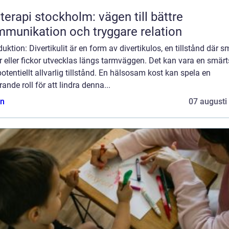
terapi stockholm: vägen till bättre
munikation och tryggare relation
duktion: Divertikulit är en form av divertikulos, en tillstånd där 
r eller fickor utvecklas längs tarmväggen. Det kan vara en smä
otentiellt allvarlig tillstånd. En hälsosam kost kan spela en
ande roll för att lindra denna...
n
07 augusti