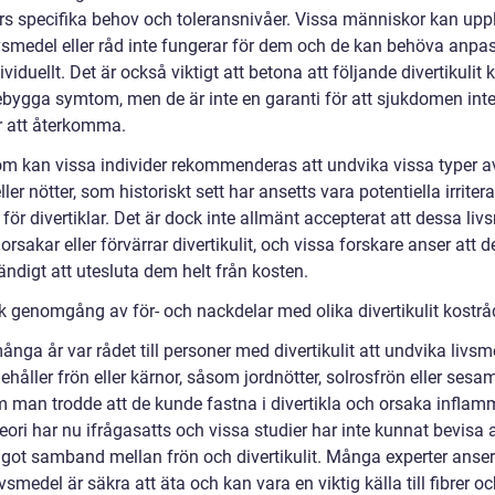
ers specifika behov och toleransnivåer. Vissa människor kan upp
ivsmedel eller råd inte fungerar för dem och de kan behöva anpa
ividuellt. Det är också viktigt att betona att följande divertikulit 
ebygga symtom, men de är inte en garanti för att sjukdomen int
 att återkomma.
m kan vissa individer rekommenderas att undvika vissa typer av
ller nötter, som historiskt sett har ansetts vara potentiella irriter
 för divertiklar. Det är dock inte allmänt accepterat att dessa li
 orsakar eller förvärrar divertikulit, och vissa forskare anser att d
ndigt att utesluta dem helt från kosten.
sk genomgång av för- och nackdelar med olika divertikulit kostrå
nga år var rådet till personer med divertikulit att undvika livsm
håller frön eller kärnor, såsom jordnötter, solrosfrön eller sesa
m man trodde att de kunde fastna i divertikla och orsaka inflam
ori har nu ifrågasatts och vissa studier har inte kunnat bevisa a
ågot samband mellan frön och divertikulit. Många experter anser
vsmedel är säkra att äta och kan vara en viktig källa till fibrer o