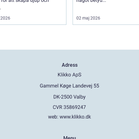
 för att skapa djup och
något betyd...
.
 2026
02 maj 2026
Adress
web:
www.klikko.dk
Menu