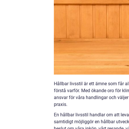
Hållbar livsstil är ett ämne som får 
förstå varför. Med ökande oro för klima
ansvar för våra handlingar och väljer
praxis.
En hållbar livsstil handlar om att le
samtidigt möjliggör en hållbar utvec
beslut om våra inköp, vårt resande,