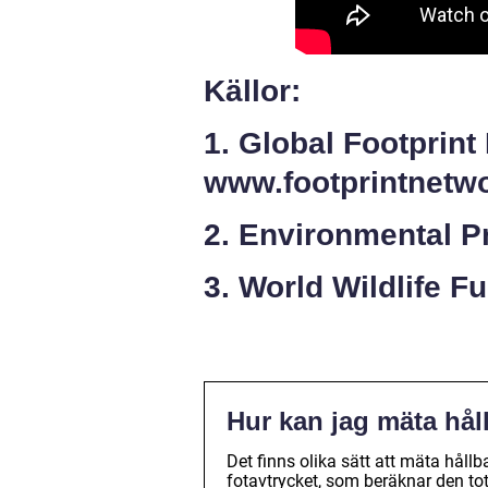
Källor:
1. Global Footprint
www.footprintnetwo
2. Environmental P
3. World Wildlife F
Hur kan jag mäta håll
Det finns olika sätt att mäta hållb
fotavtrycket, som beräknar den to