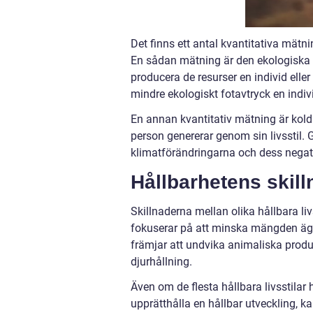
Det finns ett antal kvantitativa mätn
En sådan mätning är den ekologiska 
producera de resurser en individ ell
mindre ekologiskt fotavtryck en indivi
En annan kvantitativ mätning är kol
person genererar genom sin livsstil.
klimatförändringarna och dess negati
Hållbarhetens skilln
Skillnaderna mellan olika hållbara liv
fokuserar på att minska mängden ägo
främjar att undvika animaliska prod
djurhållning.
Även om de flesta hållbara livsstila
upprätthålla en hållbar utveckling, ka