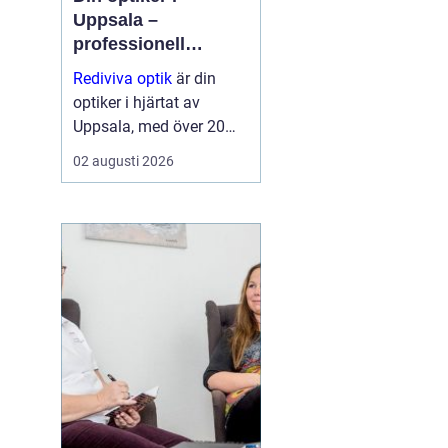
Uppsala –
professionell
synvård nära dig
Rediviva optik
är din
optiker i hjärtat av
Uppsala, med över 20
års erfarenhet av att
02 augusti 2026
hjälpa invånarna i
staden med synproblem
och erbjuder ett brett
utbud av bågar och
hög...