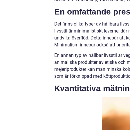
En omfattande prese
Det finns olika typer av hållbara liv
livsstil är minimalistiskt leverne, dä
undvika överflöd. Detta innebär att
Minimalism innebär också att priorite
En annan typ av hållbar livsstil är v
animaliska produkter av etiska och mi
mejeriprodukter kan man minska kold
som är förknippad med köttprodukti
Kvantitativa mätning