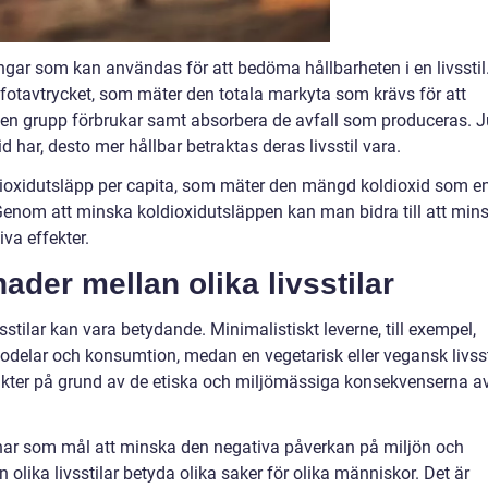
ingar som kan användas för att bedöma hållbarheten i en livsstil
fotavtrycket, som mäter den totala markyta som krävs för att
er en grupp förbrukar samt absorbera de avfall som produceras. J
d har, desto mer hållbar betraktas deras livsstil vara.
dioxidutsläpp per capita, som mäter den mängd koldioxid som e
 Genom att minska koldioxidutsläppen kan man bidra till att min
va effekter.
ader mellan olika livsstilar
sstilar kan vara betydande. Minimalistiskt leverne, till exempel,
delar och konsumtion, medan en vegetarisk eller vegansk livsst
ukter på grund av de etiska och miljömässiga konsekvenserna a
r har som mål att minska den negativa påverkan på miljön och
n olika livsstilar betyda olika saker för olika människor. Det är