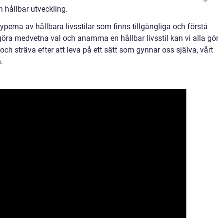
 hållbar utveckling.
yperna av hållbara livsstilar som finns tillgängliga och förstå
göra medvetna val och anamma en hållbar livsstil kan vi alla gö
 och sträva efter att leva på ett sätt som gynnar oss själva, vårt
.