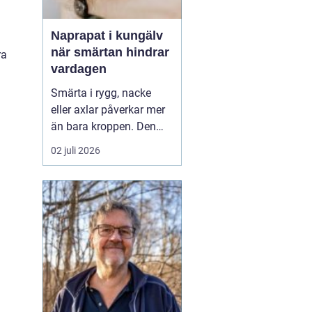
Naprapat i kungälv
när smärtan hindrar
ra
vardagen
Smärta i rygg, nacke
eller axlar påverkar mer
än bara kroppen. Den
kan störa sömnen, göra
02 juli 2026
det svårt att koncentrera
sig på jobbet och ta
energin från allt som
annars brukar kännas
roligt. Många vänjer sig
successivt vid värken
och tänker att den går ...