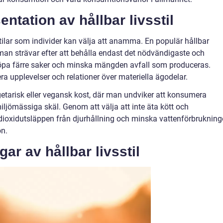
ntation av hållbar livsstil
sstilar som individer kan välja att anamma. En populär hållbar
r man strävar efter att behålla endast det nödvändigaste och
 köpa färre saker och minska mängden avfall som produceras.
ra upplevelser och relationer över materiella ägodelar.
egetarisk eller vegansk kost, där man undviker att konsumera
ljömässiga skäl. Genom att välja att inte äta kött och
ioxidutsläppen från djurhållning och minska vattenförbruknin
on.
ar av hållbar livsstil