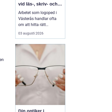
vid läs-, skriv- och
språksvårigheter
Arbetet som logoped i
Västerås handlar ofta
om att hitta rätt
kompetens för utredning,
03 augusti 2026
behandling och
vägledning vid
svårigheter med språk,
tal, läsning, skrivning
gen
eller matematik. Många
vänder si...
Din optiker i