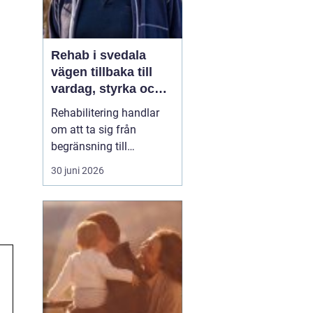
Rehab i svedala
vägen tillbaka till
vardag, styrka och
balans
Rehabilitering handlar
om att ta sig från
begränsning till
möjligheter. Efter en
30 juni 2026
skada, sjukdom eller
långvarig smärta kan
kroppen kännas
främmande och
vardagen tung. Med rätt
stöd inom
rehab Svedala
k...