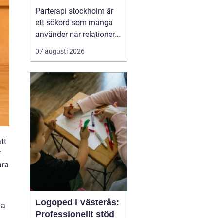
kommunikation och
Parterapi stockholm är
tryggare relation
ett sökord som många
använder när relationer
börjar kännas sköra,
07 augusti 2026
konflikterna ökar eller
när närheten har
försvunnit. Par i
stockholm söker ofta en
trygg och professionell
plats där de kan tala
öppet, förstå sina
reaktioner bä...
tt
r
ara
Logoped i Västerås:
na
Professionellt stöd