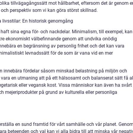
 olika tillvägagångssätt mot hållbarhet, eftersom det är genom e
och perspektiv som vi kan göra störst skillnad.
 livsstilar: En historisk genomgång
ar haft sina egna för- och nackdelar. Minimalism, till exempel, kan
tre ekonomiskt välbefinnande genom att undvika onödig
nebära en begränsning av personlig frihet och det kan vara
nimalistiskt levnadssätt för de som är vana vid en mer
 kan innebära fördelar såsom minskad belastning på miljön och
 vara en utmaning att på ett hälsosamt och balanserat sätt få al
etarisk eller vegansk kost. Vissa människor kan även ha svårt 
 och mejeriprodukter på grund av kulturella eller personliga
säkerställa en sund framtid för vårt samhälle och vår planet. Geno
a beteenden och val kan vi alla bidra till att minska vår negati