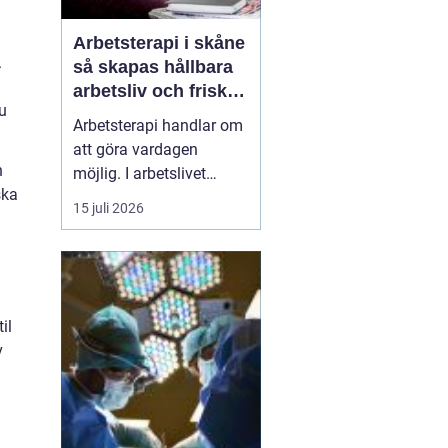
Arbetsterapi i skåne
.
så skapas hållbara
arbetsliv och friska
u
medarbetare
Arbetsterapi handlar om
att göra vardagen
n
möjlig. I arbetslivet
ska
betyder det att skapa
15 juli 2026
förutsättningar för
människor att kunna
arbeta, må bra och orka
över tid. I Skåne växer
behovet av strukturerad
il
rehabilitering, smarta
v
arbetsplatsanalyser och
hållb...