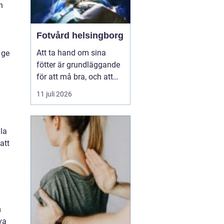
n
Fotvård helsingborg
Att ta hand om sina
 ge
fötter är grundläggande
för att må bra, och att
unna sig professionell
11 juli 2026
fotvård kan vara en
välbehövlig lyx. För
invånarna i Helsingborg
la
finns möjligheten att
att
njuta av fotvård som
kombinerar både
behandling och
avkoppling, vilket s...
m
va