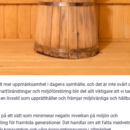
allt mer uppmärksamhet i dagens samhälle, och det är inte svårt a
tförändringar och miljöförstöring blir det allt viktigare att vi ta
 en livsstil som upprätthåller och främjar miljövänliga och hållb
va på ett sätt som minimerar negativ inverkan på miljön och
kling för framtida generationer. Det handlar om att fatta medvet
 vår konsumtion och våra konsumtionsvanor i allmänhet.