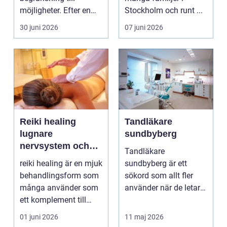
möjligheter. Efter en
Stockholm och runt ...
skada, sjukdom elle...
30 juni 2026
07 juni 2026
Reiki healing
Tandläkare
lugnare
sundbyberg
nervsystem och
Tandläkare
mer balans i
reiki healing är en mjuk
sundbyberg är ett
vardagen
behandlingsform som
sökord som allt fler
många använder som
använder när de letar
ett komplement till
efter trygg och
annan vård. Foku...
tillgänglig ...
01 juni 2026
11 maj 2026