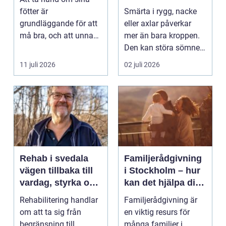
fötter är
Smärta i rygg, nacke
grundläggande för att
eller axlar påverkar
må bra, och att unna
mer än bara kroppen.
sig professionell
Den kan störa sömnen,
fotvård k...
göra det svårt ...
11 juli 2026
02 juli 2026
Rehab i svedala
Familjerådgivning
vägen tillbaka till
i Stockholm – hur
vardag, styrka och
kan det hjälpa dig
balans
och din familj
Rehabilitering handlar
Familjerådgivning är
om att ta sig från
en viktig resurs för
begränsning till
många familjer i