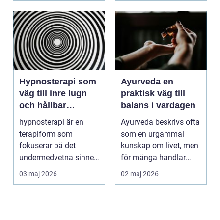
Hypnosterapi som
Ayurveda en
väg till inre lugn
praktisk väg till
och hållbar
balans i vardagen
förändring
hypnosterapi är en
Ayurveda beskrivs ofta
terapiform som
som en urgammal
fokuserar på det
kunskap om livet, men
undermedvetna sinnet
för många handlar
för att skapa djup och
frågan om något
03 maj 2026
02 maj 2026
hållb...
betyd...