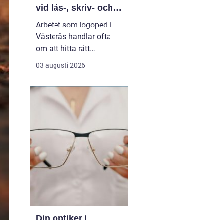
vid läs-, skriv- och
språksvårigheter
Arbetet som logoped i
Västerås handlar ofta
om att hitta rätt
kompetens för utredning,
03 augusti 2026
behandling och
vägledning vid
svårigheter med språk,
tal, läsning, skrivning
eller matematik. Många
vänder si...
Din optiker i