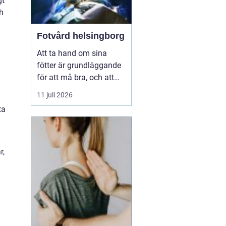
gt
h
Fotvård helsingborg
Att ta hand om sina
fötter är grundläggande
för att må bra, och att
unna sig professionell
11 juli 2026
fotvård kan vara en
ta
välbehövlig lyx. För
invånarna i Helsingborg
finns möjligheten att
njuta av fotvård som
r,
kombinerar både
behandling och
avkoppling, vilket s...