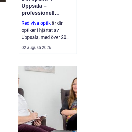
Uppsala –
professionell
synvård nära dig
Rediviva optik
är din
optiker i hjärtat av
Uppsala, med över 20
års erfarenhet av att
02 augusti 2026
hjälpa invånarna i
staden med synproblem
och erbjuder ett brett
utbud av bågar och
hög...