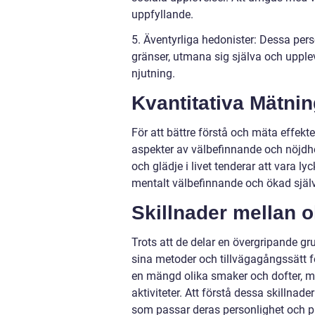
uppfyllande.
5. Äventyrliga hedonister: Dessa pers
gränser, utmana sig själva och upple
njutning.
Kvantitativa Mätnin
För att bättre förstå och mäta effekter
aspekter av välbefinnande och nöjdhe
och glädje i livet tenderar att vara ly
mentalt välbefinnande och ökad själ
Skillnader mellan ol
Trots att de delar en övergripande grun
sina metoder och tillvägagångssätt f
en mängd olika smaker och dofter, me
aktiviteter. Att förstå dessa skillnade
som passar deras personlighet och pr