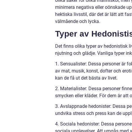
olika saker för olika människor, men 
minimera negativa eller oönskade upp
hektiska livsstil, där det är lätt att fa
välmående och lycka.
Typer av Hedonistis
Det finns olika typer av hedonistisk 
njutning och glädje. Vanliga typer ink
1. Sensualister: Dessa personer är f
av mat, musik, konst, dofter och eroti
kan de få ut det bästa av livet.
2. Materialister: Dessa personer finne
smycken eller kläder. För dem är att 
3. Avslappnade hedonister: Dessa pers
undvika stress och press kan de uppl
4. Sociala hedonister: Dessa persone
sociala upplevelser. Att umgås med v