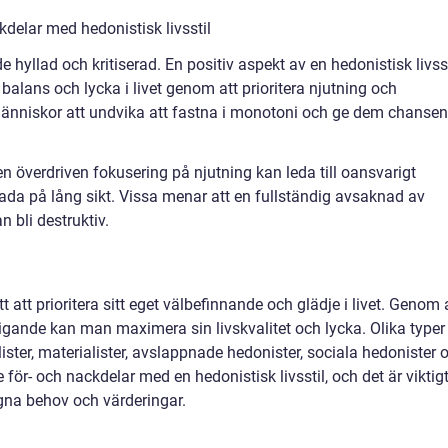
delar med hedonistisk livsstil
e hyllad och kritiserad. En positiv aspekt av en hedonistisk livsst
r balans och lycka i livet genom att prioritera njutning och
människor att undvika att fastna i monotoni och ge dem chansen
en överdriven fokusering på njutning kan leda till oansvarigt
ada på lång sikt. Vissa menar att en fullständig avsaknad av
 bli destruktiv.
tt att prioritera sitt eget välbefinnande och glädje i livet. Genom 
ligande kan man maximera sin livskvalitet och lycka. Olika typer
lister, materialister, avslappnade hedonister, sociala hedonister 
 för- och nackdelar med en hedonistisk livsstil, och det är viktig
gna behov och värderingar.