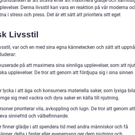
grundtanken är att sträva efter att maximera glädje och samtidi
levelser. Denna livsstil kan vara en reaktion på vår moderna oc
stna i stress och press. Det är ett sätt att prioritera sitt eget
k Livsstil
livsstil, var och en med sina egna kännetecken och sätt att uppnå
luderar:
okuserade på att maximera sina sinnliga upplevelser, som att nju
ska upplevelser. De tror att genom att fördjupa sig i sina sinnen
r lycka i att äga och konsumera materiella saker, som lyxiga bila
omge sig med vackra och dyra saker en källa till njutning.
oner prioriterar vila, avkoppling och lugn. De tror att genom att
eva sinnefrid och välbefinnande.
r finner glädje i att spendera tid med andra människor och få
änner, delta i fester eller evenemang ger dem njutning och