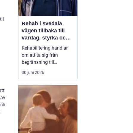
il
Rehab i svedala
vägen tillbaka till
vardag, styrka och
balans
Rehabilitering handlar
om att ta sig från
begränsning till
möjligheter. Efter en
30 juni 2026
skada, sjukdom eller
långvarig smärta kan
att
kroppen kännas
 av
främmande och
och
vardagen tung. Med rätt
t
stöd inom
rehab Svedala
k...