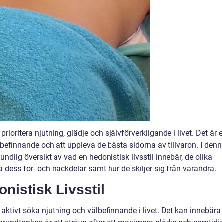
prioritera njutning, glädje och självförverkligande i livet. Det är e
befinnande och att uppleva de bästa sidorna av tillvaron. I den
ndlig översikt av vad en hedonistisk livsstil innebär, de olika
 dess för- och nackdelar samt hur de skiljer sig från varandra.
nistisk Livsstil
 aktivt söka njutning och välbefinnande i livet. Det kan innebära