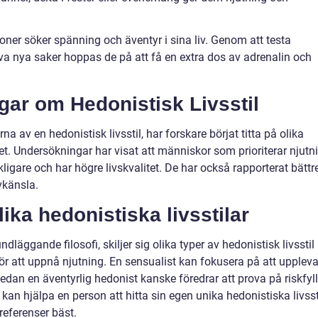
oner söker spänning och äventyr i sina liv. Genom att testa
va nya saker hoppas de på att få en extra dos av adrenalin och
gar om Hedonistisk Livsstil
na av en hedonistisk livsstil, har forskare börjat titta på olika
t. Undersökningar har visat att människor som prioriterar njutn
ckligare och har högre livskvalitet. De har också rapporterat bättr
vkänsla.
ika hedonistiska livsstilar
dläggande filosofi, skiljer sig olika typer av hedonistisk livsstil 
ör att uppnå njutning. En sensualist kan fokusera på att upplev
dan en äventyrlig hedonist kanske föredrar att prova på riskfyl
r kan hjälpa en person att hitta sin egen unika hedonistiska livsst
eferenser bäst.