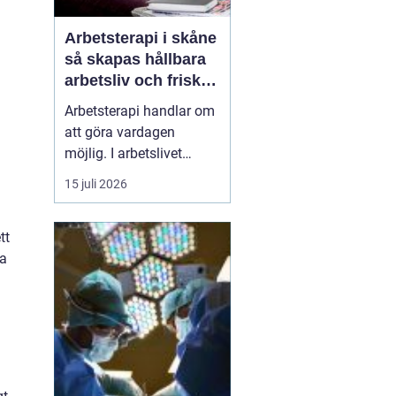
Arbetsterapi i skåne
så skapas hållbara
arbetsliv och friska
medarbetare
Arbetsterapi handlar om
att göra vardagen
möjlig. I arbetslivet
betyder det att skapa
15 juli 2026
förutsättningar för
människor att kunna
tt
arbeta, må bra och orka
na
över tid. I Skåne växer
behovet av strukturerad
rehabilitering, smarta
arbetsplatsanalyser och
hållb...