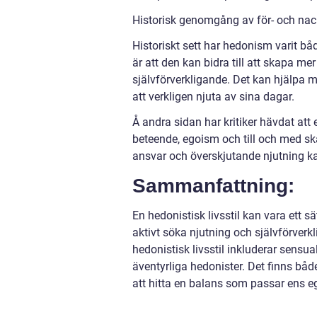
Historisk genomgång av för- och nack
Historiskt sett har hedonism varit båd
är att den kan bidra till att skapa me
självförverkligande. Det kan hjälpa 
att verkligen njuta av sina dagar.
Å andra sidan har kritiker hävdat att 
beteende, egoism och till och med sk
ansvar och överskjutande njutning kan
Sammanfattning:
En hedonistisk livsstil kan vara ett sä
aktivt söka njutning och självförverk
hedonistisk livsstil inkluderar sensua
äventyrliga hedonister. Det finns både
att hitta en balans som passar ens e