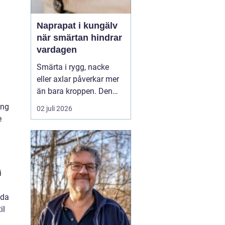
Naprapat i kungälv
när smärtan hindrar
vardagen
Smärta i rygg, nacke
eller axlar påverkar mer
än bara kroppen. Den
kan störa sömnen, göra
ing
02 juli 2026
det svårt att koncentrera
e
sig på jobbet och ta
energin från allt som
annars brukar kännas
roligt. Många vänjer sig
i
successivt vid värken
a
och tänker att den går ...
lda
il