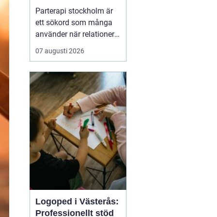
kommunikation och
Parterapi stockholm är
tryggare relation
ett sökord som många
använder när relationer
börjar kännas sköra,
07 augusti 2026
konflikterna ökar eller
när närheten har
försvunnit. Par i
stockholm söker ofta en
trygg och professionell
plats där de kan tala
öppet, förstå sina
reaktioner bä...
Logoped i Västerås:
Professionellt stöd