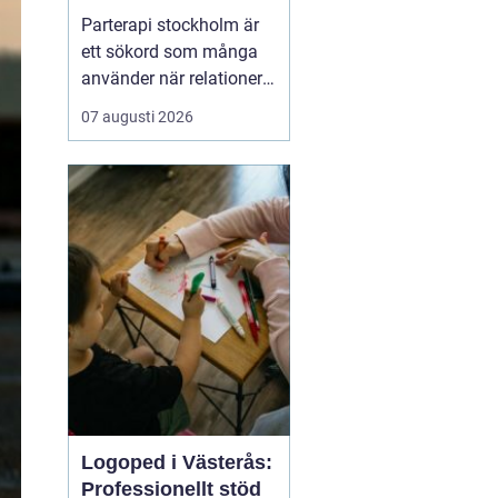
kommunikation och
Parterapi stockholm är
tryggare relation
ett sökord som många
använder när relationer
börjar kännas sköra,
07 augusti 2026
konflikterna ökar eller
när närheten har
försvunnit. Par i
stockholm söker ofta en
trygg och professionell
plats där de kan tala
öppet, förstå sina
reaktioner bä...
Logoped i Västerås:
Professionellt stöd