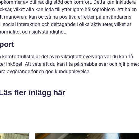
pkommer av otillräcklig stöd och komfort. Detta kan inkludera
ksår, vilket alla kan leda till ytterligare hälsoproblem. Att ha en
att manövrera kan också ha positiva effekter på användarens
social interaktion och deltagande i olika aktiviteter, vilket är
 normalitet och självständighet.
port
komfortrullstol är det även viktigt att överväga var du kan få
fter inköpet. Att veta att du kan lita på snabba svar och hjälp me
vara avgörande för en god kundupplevelse.
Läs fler inlägg här