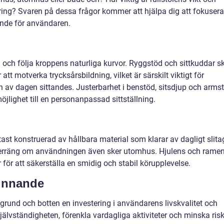
aring? Svaren på dessa frågor kommer att hjälpa dig att fokusera
nde för användaren.
a och följa kroppens naturliga kurvor. Ryggstöd och sittkuddar s
att motverka trycksårsbildning, vilket är särskilt viktigt för
en av dagen sittandes. Justerbarhet i benstöd, sitsdjup och arms
öjlighet till en personanpassad sittställning.
ftast konstruerad av hållbara material som klarar av dagligt slita
 terräng om användningen även sker utomhus. Hjulens och rame
för att säkerställa en smidig och stabil körupplevelse.
finnande
i grund och botten en investering i användarens livskvalitet och
självständigheten, förenkla vardagliga aktiviteter och minska ris