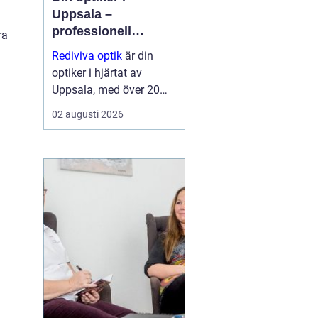
Uppsala –
professionell
ra
synvård nära dig
Rediviva optik
är din
optiker i hjärtat av
Uppsala, med över 20
års erfarenhet av att
02 augusti 2026
hjälpa invånarna i
staden med synproblem
och erbjuder ett brett
utbud av bågar och
hög...