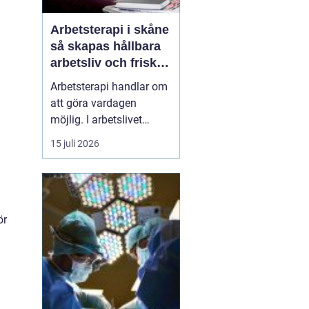
Arbetsterapi i skåne
så skapas hållbara
arbetsliv och friska
medarbetare
Arbetsterapi handlar om
att göra vardagen
möjlig. I arbetslivet
betyder det att skapa
15 juli 2026
förutsättningar för
människor att kunna
arbeta, må bra och orka
över tid. I Skåne växer
behovet av strukturerad
ör
rehabilitering, smarta
arbetsplatsanalyser och
hållb...