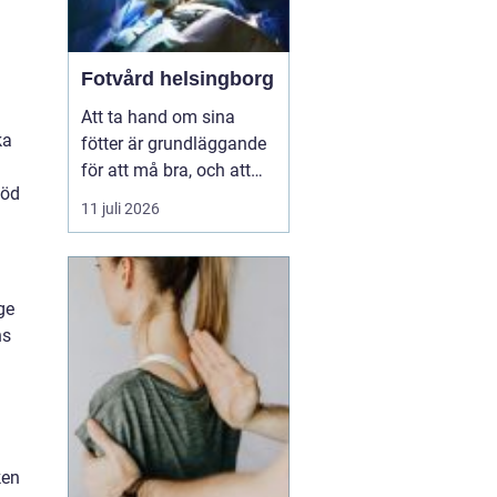
Fotvård helsingborg
Att ta hand om sina
ka
fötter är grundläggande
för att må bra, och att
töd
unna sig professionell
11 juli 2026
fotvård kan vara en
välbehövlig lyx. För
invånarna i Helsingborg
finns möjligheten att
ge
njuta av fotvård som
ns
kombinerar både
behandling och
avkoppling, vilket s...
ken