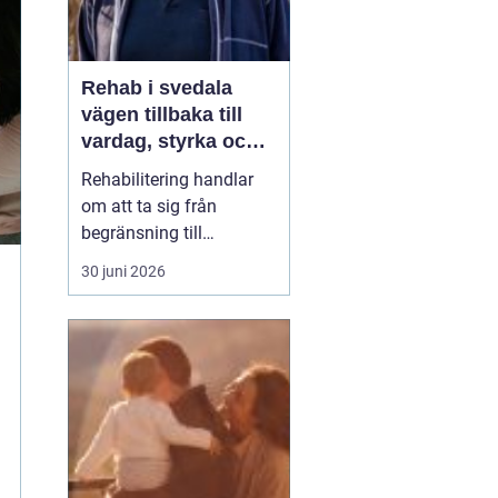
Rehab i svedala
vägen tillbaka till
vardag, styrka och
balans
Rehabilitering handlar
om att ta sig från
begränsning till
möjligheter. Efter en
30 juni 2026
skada, sjukdom eller
långvarig smärta kan
kroppen kännas
främmande och
vardagen tung. Med rätt
stöd inom
rehab Svedala
k...