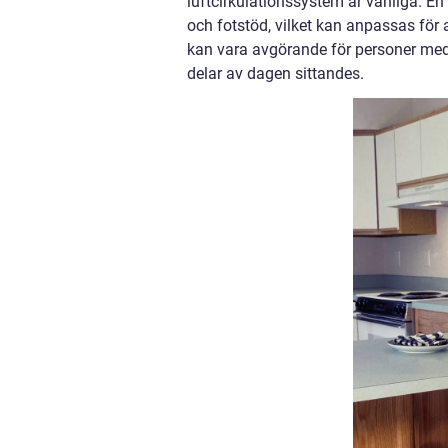
luftcirkulationssystem är vanliga. E
och fotstöd, vilket kan anpassas för
kan vara avgörande för personer med s
delar av dagen sittandes.