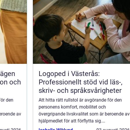
vägen
Logoped i Västerås:
ion och
Professionellt stöd vid läs-,
skriv- och språksvårigheter
 för den
Att hitta rätt rullstol är avgörande för den
personens komfort, mobilitet och
beroende av
övergripande livskvalitet som är beroende av
hjälpmedlet för att förflytta sig.
made f...
Komfortrullstolar är speciellt utformade f...