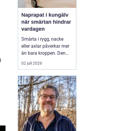
Naprapat i kungälv
när smärtan hindrar
vardagen
Smärta i rygg, nacke
eller axlar påverkar mer
än bara kroppen. Den
kan störa sömnen, göra
d
02 juli 2026
det svårt att koncentrera
sig på jobbet och ta
energin från allt som
annars brukar kännas
roligt. Många vänjer sig
successivt vid värken
och tänker att den går ...