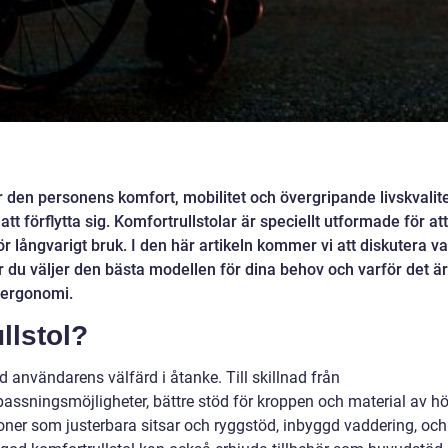
för den personens komfort, mobilitet och övergripande livskvalit
t förflytta sig. Komfortrullstolar är speciellt utformade för att
r långvarigt bruk. I den här artikeln kommer vi att diskutera v
 du väljer den bästa modellen för dina behov och varför det är
t ergonomi.
llstol?
 användarens välfärd i åtanke. Till skillnad från
passningsmöjligheter, bättre stöd för kroppen och material av h
ioner som justerbara sitsar och ryggstöd, inbyggd vaddering, och