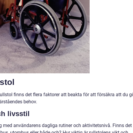
stol
llstol finns det flera faktorer att beakta för att försäkra att du g
 närståendes behov.
 livsstil
dig med användarens dagliga rutiner och aktivitetsnivå. Finns det
us, utomhus eller både och? Hur viktig är rullstolens vikt och