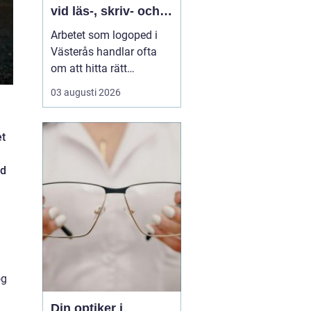
vid läs-, skriv- och
språksvårigheter
Arbetet som logoped i
Västerås handlar ofta
om att hitta rätt
kompetens för utredning,
03 augusti 2026
behandling och
vägledning vid
svårigheter med språk,
et
tal, läsning, skrivning
eller matematik. Många
ad
vänder si...
ög
Din optiker i