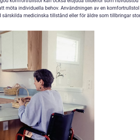
n god komfortrullstol kan också erbjuda tillbehör som huvudstöd
 att möta individuella behov. Användningen av en komfortrullstol
ärskilda medicinska tillstånd eller för äldre som tillbringar sto