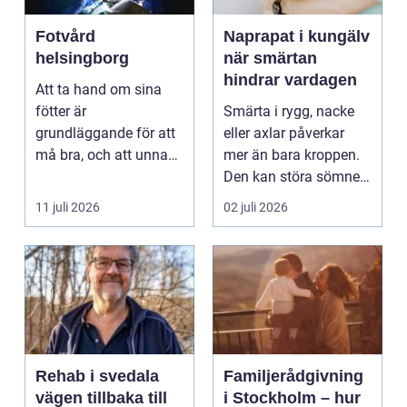
Fotvård
Naprapat i kungälv
helsingborg
när smärtan
hindrar vardagen
Att ta hand om sina
fötter är
Smärta i rygg, nacke
grundläggande för att
eller axlar påverkar
må bra, och att unna
mer än bara kroppen.
sig professionell
Den kan störa sömnen,
fotvård k...
göra det svårt ...
11 juli 2026
02 juli 2026
Rehab i svedala
Familjerådgivning
vägen tillbaka till
i Stockholm – hur