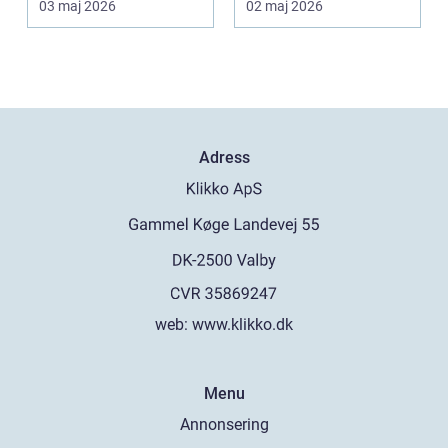
03 maj 2026
02 maj 2026
hållb...
betyd...
Adress
web:
www.klikko.dk
Menu
Annonsering