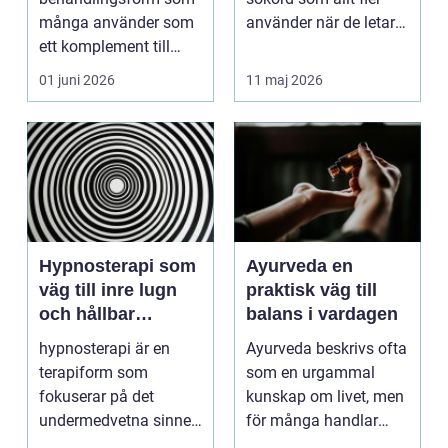
många använder som
använder när de letar
ett komplement till
efter trygg och
annan vård. Foku...
tillgänglig ...
01 juni 2026
11 maj 2026
Hypnosterapi som
Ayurveda en
väg till inre lugn
praktisk väg till
och hållbar
balans i vardagen
förändring
hypnosterapi är en
Ayurveda beskrivs ofta
terapiform som
som en urgammal
fokuserar på det
kunskap om livet, men
undermedvetna sinnet
för många handlar
för att skapa djup och
frågan om något