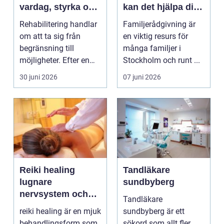
vardag, styrka och
kan det hjälpa dig
balans
och din familj
Rehabilitering handlar
Familjerådgivning är
om att ta sig från
en viktig resurs för
begränsning till
många familjer i
möjligheter. Efter en
Stockholm och runt ...
skada, sjukdom elle...
30 juni 2026
07 juni 2026
Reiki healing
Tandläkare
lugnare
sundbyberg
nervsystem och
Tandläkare
mer balans i
reiki healing är en mjuk
sundbyberg är ett
vardagen
behandlingsform som
sökord som allt fler