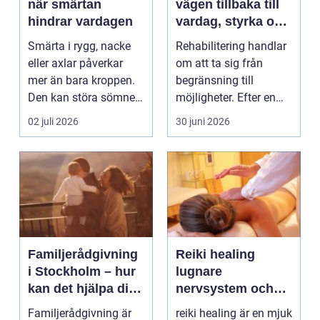
när smärtan
vägen tillbaka till
hindrar vardagen
vardag, styrka och
balans
Smärta i rygg, nacke
Rehabilitering handlar
eller axlar påverkar
om att ta sig från
mer än bara kroppen.
begränsning till
Den kan störa sömnen,
möjligheter. Efter en
göra det svårt ...
skada, sjukdom elle...
02 juli 2026
30 juni 2026
Familjerådgivning
Reiki healing
i Stockholm – hur
lugnare
kan det hjälpa dig
nervsystem och
och din familj
mer balans i
Familjerådgivning är
reiki healing är en mjuk