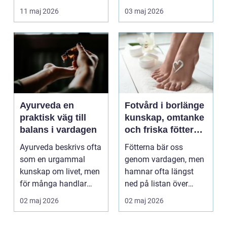
tillgänglig ...
för att skapa djup och
11 maj 2026
03 maj 2026
hållb...
Ayurveda en
Fotvård i borlänge
praktisk väg till
kunskap, omtanke
balans i vardagen
och friska fötter
året runt
Ayurveda beskrivs ofta
Fötterna bär oss
som en urgammal
genom vardagen, men
kunskap om livet, men
hamnar ofta längst
för många handlar
ned på listan över
frågan om något
egenvård. Många
02 maj 2026
02 maj 2026
betyd...
vänjer si...