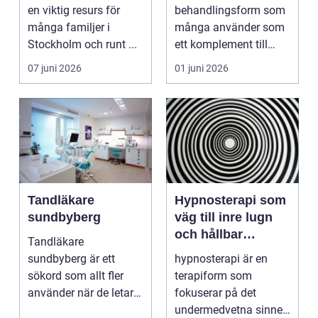
vardagen
en viktig resurs för
behandlingsform som
många familjer i
många använder som
Stockholm och runt ...
ett komplement till
annan vård. Foku...
07 juni 2026
01 juni 2026
Tandläkare
Hypnosterapi som
sundbyberg
väg till inre lugn
och hållbar
Tandläkare
förändring
sundbyberg är ett
hypnosterapi är en
sökord som allt fler
terapiform som
använder när de letar
fokuserar på det
efter trygg och
undermedvetna sinnet