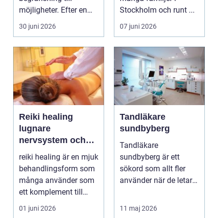
möjligheter. Efter en
Stockholm och runt ...
skada, sjukdom elle...
30 juni 2026
07 juni 2026
Reiki healing
Tandläkare
lugnare
sundbyberg
nervsystem och
Tandläkare
mer balans i
reiki healing är en mjuk
sundbyberg är ett
vardagen
behandlingsform som
sökord som allt fler
många använder som
använder när de letar
ett komplement till
efter trygg och
annan vård. Foku...
tillgänglig ...
01 juni 2026
11 maj 2026