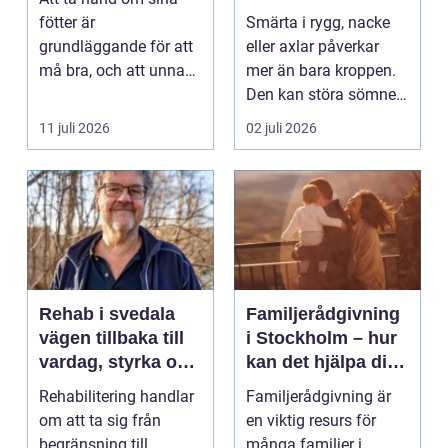
fötter är
Smärta i rygg, nacke
grundläggande för att
eller axlar påverkar
må bra, och att unna
mer än bara kroppen.
sig professionell
Den kan störa sömnen,
fotvård k...
göra det svårt ...
11 juli 2026
02 juli 2026
Rehab i svedala
Familjerådgivning
vägen tillbaka till
i Stockholm – hur
vardag, styrka och
kan det hjälpa dig
balans
och din familj
Rehabilitering handlar
Familjerådgivning är
om att ta sig från
en viktig resurs för
begränsning till
många familjer i