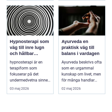
Hypnosterapi som
Ayurveda en
väg till inre lugn
praktisk väg till
och hållbar
balans i vardagen
förändring
hypnosterapi är en
Ayurveda beskrivs ofta
terapiform som
som en urgammal
fokuserar på det
kunskap om livet, men
undermedvetna sinnet
för många handlar
för att skapa djup och
frågan om något
03 maj 2026
02 maj 2026
hållb...
betyd...