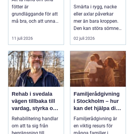
fötter är
Smärta i rygg, nacke
grundläggande för att
eller axlar påverkar
må bra, och att unna
mer än bara kroppen.
sig professionell
Den kan störa sömnen,
fotvård k...
göra det svårt ...
11 juli 2026
02 juli 2026
Rehab i svedala
Familjerådgivning
vägen tillbaka till
i Stockholm – hur
vardag, styrka och
kan det hjälpa dig
balans
och din familj
Rehabilitering handlar
Familjerådgivning är
om att ta sig från
en viktig resurs för
begränsning till
många familjer i