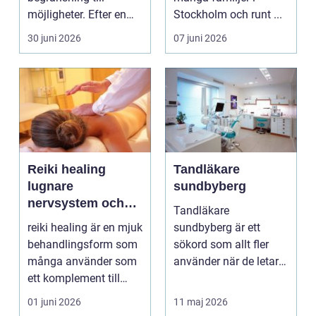
möjligheter. Efter en
Stockholm och runt ...
skada, sjukdom elle...
30 juni 2026
07 juni 2026
Reiki healing
Tandläkare
lugnare
sundbyberg
nervsystem och
Tandläkare
mer balans i
reiki healing är en mjuk
sundbyberg är ett
vardagen
behandlingsform som
sökord som allt fler
många använder som
använder när de letar
ett komplement till
efter trygg och
annan vård. Foku...
tillgänglig ...
01 juni 2026
11 maj 2026