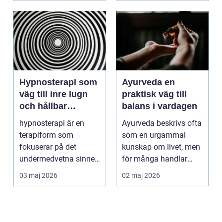
Hypnosterapi som
Ayurveda en
väg till inre lugn
praktisk väg till
och hållbar
balans i vardagen
förändring
hypnosterapi är en
Ayurveda beskrivs ofta
terapiform som
som en urgammal
fokuserar på det
kunskap om livet, men
undermedvetna sinnet
för många handlar
för att skapa djup och
frågan om något
03 maj 2026
02 maj 2026
hållb...
betyd...