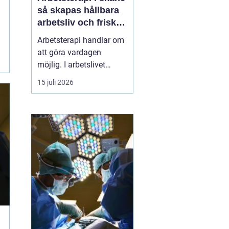
så skapas hållbara
arbetsliv och friska
medarbetare
Arbetsterapi handlar om
att göra vardagen
möjlig. I arbetslivet
betyder det att skapa
15 juli 2026
förutsättningar för
människor att kunna
arbeta, må bra och orka
över tid. I Skåne växer
behovet av strukturerad
rehabilitering, smarta
arbetsplatsanalyser och
hållb...