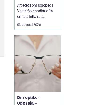
språksvårigheter
Arbetet som logoped i
Västerås handlar ofta
om att hitta rätt
kompetens för utredning,
03 augusti 2026
behandling och
vägledning vid
svårigheter med språk,
tal, läsning, skrivning
eller matematik. Många
vänder si...
Din optiker i
Uppsala –