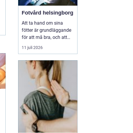
Fotvård helsingborg
Att ta hand om sina
fötter är grundläggande
för att må bra, och att
unna sig professionell
11 juli 2026
fotvård kan vara en
välbehövlig lyx. För
invånarna i Helsingborg
finns möjligheten att
njuta av fotvård som
kombinerar både
behandling och
avkoppling, vilket s...
h