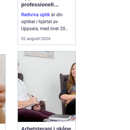
professionell
synvård nära dig
Rediviva optik
är din
optiker i hjärtat av
Uppsala, med över 20
års erfarenhet av att
02 augusti 2026
hjälpa invånarna i
staden med synproblem
och erbjuder ett brett
utbud av bågar och
hög...
Arbetsterapi i skåne