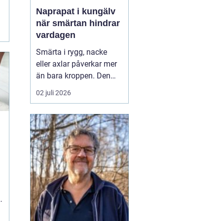
Naprapat i kungälv
när smärtan hindrar
vardagen
Smärta i rygg, nacke
eller axlar påverkar mer
än bara kroppen. Den
kan störa sömnen, göra
02 juli 2026
det svårt att koncentrera
sig på jobbet och ta
energin från allt som
annars brukar kännas
roligt. Många vänjer sig
successivt vid värken
t
och tänker att den går ...
n