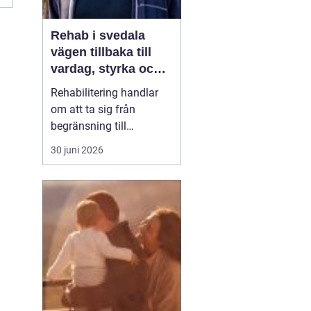
Rehab i svedala
vägen tillbaka till
vardag, styrka och
balans
Rehabilitering handlar
om att ta sig från
begränsning till
möjligheter. Efter en
30 juni 2026
skada, sjukdom eller
långvarig smärta kan
kroppen kännas
främmande och
vardagen tung. Med rätt
stöd inom
rehab Svedala
k...