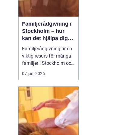
Familjerådgivning i
Stockholm – hur
kan det hjälpa dig
och din familj
Familjerådgivning är en
viktig resurs för många
familjer i Stockholm och
runt om i Sverige.
07 juni 2026
Genom att ta emot stöd
och vägledning från
erfarna terapeuter kan
familjer lösa konflikter,
förbättra kom...