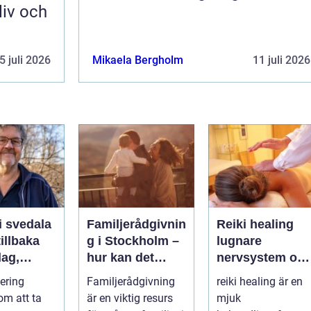
liv och
5 juli 2026
Mikaela Bergholm
11 juli 2026
i svedala
Familjerådgivnin
Reiki healing
illbaka
g i Stockholm –
lugnare
dag,
hur kan det
nervsystem oc
 och
hjälpa dig och
mer balans i
tering
Familjerådgivning
reiki healing är en
din familj
vardagen
om att ta
är en viktig resurs
mjuk