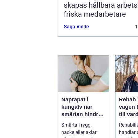
skapas hållbara arbets
friska medarbetare
Saga Vinde
1
Naprapat i
Rehab 
kungälv när
vägen t
smärtan hindrar
till var
vardagen
styrka
Smärta i rygg,
Rehabili
balans
nacke eller axlar
handlar 