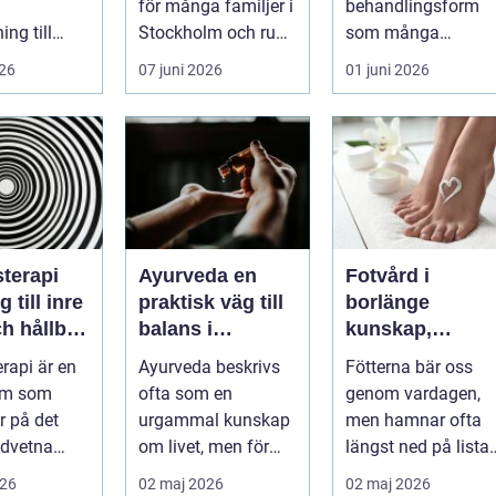
för många familjer i
behandlingsform
ng till
Stockholm och runt
som många
er. Efter en
...
använder som ett
026
07 juni 2026
01 juni 2026
sjukdom
komplement till
annan vård. Foku...
terapi
Ayurveda en
Fotvård i
 till inre
praktisk väg till
borlänge
h hållbar
balans i
kunskap,
ring
vardagen
omtanke och
rapi är en
Ayurveda beskrivs
Fötterna bär oss
friska fötter åre
orm som
ofta som en
genom vardagen,
runt
r på det
urgammal kunskap
men hamnar ofta
dvetna
om livet, men för
längst ned på lista
r att skapa
många handlar
över egenvård.
026
02 maj 2026
02 maj 2026