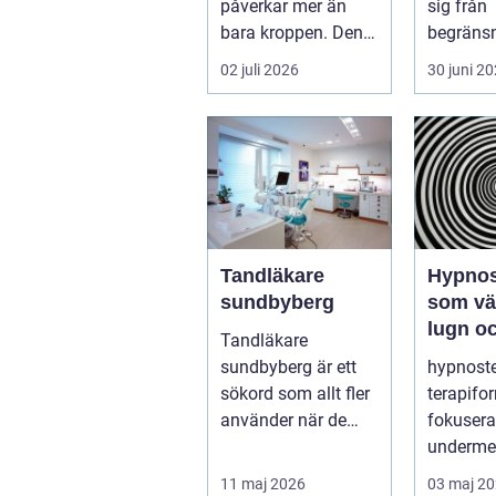
påverkar mer än
sig från
bara kroppen. Den
begränsni
kan störa sömnen,
möjlighet
02 juli 2026
30 juni 2
göra det svårt ...
skada, 
elle...
Tandläkare
Hypnos
sundbyberg
som väg
lugn oc
Tandläkare
föränd
sundbyberg är ett
hypnoste
sökord som allt fler
terapif
använder när de
fokusera
letar efter trygg och
underme
tillgänglig ...
sinnet fö
11 maj 2026
03 maj 2