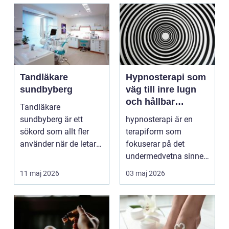
Tandläkare
Hypnosterapi som
sundbyberg
väg till inre lugn
och hållbar
Tandläkare
förändring
sundbyberg är ett
hypnosterapi är en
sökord som allt fler
terapiform som
använder när de letar
fokuserar på det
efter trygg och
undermedvetna sinnet
tillgänglig ...
för att skapa djup och
11 maj 2026
03 maj 2026
hållb...