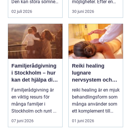
Den kan störa sömnen,
möjligheter. Efter en
göra det svårt ...
skada, sjukdom elle...
02 juli 2026
30 juni 2026
Familjerådgivning
Reiki healing
i Stockholm – hur
lugnare
kan det hjälpa dig
nervsystem och
och din familj
mer balans i
Familjerådgivning är
reiki healing är en mjuk
vardagen
en viktig resurs för
behandlingsform som
många familjer i
många använder som
Stockholm och runt ...
ett komplement till
annan vård. Foku...
07 juni 2026
01 juni 2026