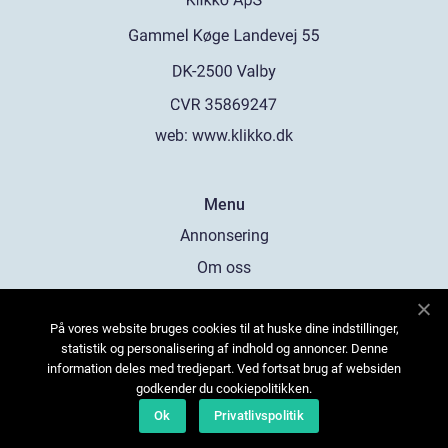
web:
www.klikko.dk
Menu
Annonsering
Om oss
Cookies
På vores website bruges cookies til at huske dine indstillinger,
Kontakta oss
statistik og personalisering af indhold og annoncer. Denne
Sitemap
information deles med tredjepart. Ved fortsat brug af websiden
godkender du cookiepolitikken.
Ok
Privatlivspolitik