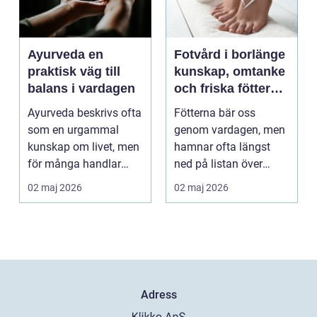
Ayurveda en
Fotvård i borlänge
praktisk väg till
kunskap, omtanke
balans i vardagen
och friska fötter
året runt
Ayurveda beskrivs ofta
Fötterna bär oss
som en urgammal
genom vardagen, men
kunskap om livet, men
hamnar ofta längst
för många handlar
ned på listan över
frågan om något
egenvård. Många
02 maj 2026
02 maj 2026
betyd...
vänjer si...
Adress