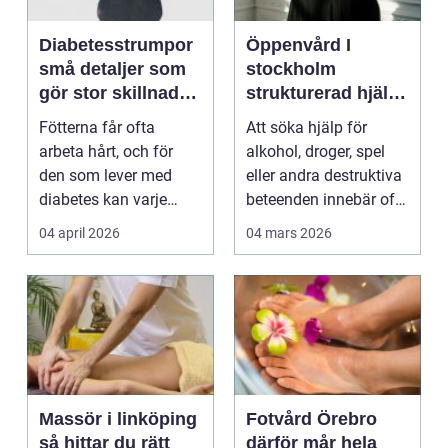
Diabetesstrumpor
Öppenvård I
små detaljer som
stockholm
gör stor skillnad
strukturerad hjälp i
för fötterna
vardagen
Fötterna får ofta
Att söka hjälp för
arbeta hårt, och för
alkohol, droger, spel
den som lever med
eller andra destruktiva
diabetes kan varje
beteenden innebär ofta
skav, veck eller tryck
ett stort st...
04 april 2026
04 mars 2026
b...
Massör i linköping
Fotvård Örebro
så hittar du rätt
därför mår hela