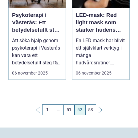
Psykoterapi i
LED-mask: Red
Västerås: Ett
light mask som
betydelsefullt steg
stärker hudens
för att
naturliga balans
Att söka hjälp genom
En LED-mask har blivit
åstadkomma
psykoterapi i Västerås
ett självklart verktyg i
förändringar
kan vara ett
många
betydelsefullt steg f&...
hudvårdsrutiner.
Intresset v&...
06 november 2025
06 november 2025
1
…
51
52
53