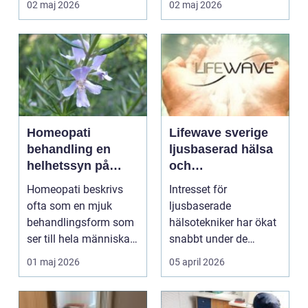
02 maj 2026
02 maj 2026
betyd...
vänjer si...
Homeopati
Lifewave sverige
behandling en
ljusbaserad hälsa
helhetssyn på
och
hälsa
stamcellsaktiverin
Homeopati beskrivs
Intresset för
g i praktiken
ofta som en mjuk
ljusbaserade
behandlingsform som
hälsotekniker har ökat
ser till hela människan.
snabbt under de
I stället för att f...
senaste åren. Allt fler
01 maj 2026
05 april 2026
söker lösn...