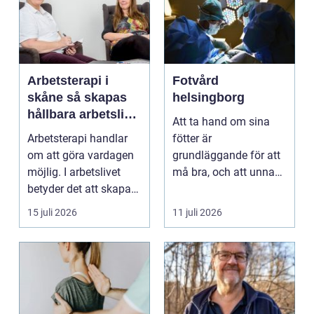
Arbetsterapi i
Fotvård
skåne så skapas
helsingborg
hållbara arbetsliv
Att ta hand om sina
och friska
Arbetsterapi handlar
fötter är
medarbetare
om att göra vardagen
grundläggande för att
möjlig. I arbetslivet
må bra, och att unna
betyder det att skapa
sig professionell
förutsättninga...
fotvård k...
15 juli 2026
11 juli 2026