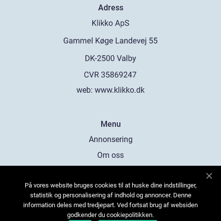
Adress
web:
www.klikko.dk
Menu
Annonsering
Om oss
Cookies
På vores website bruges cookies til at huske dine indstillinger,
Kontakta oss
statistik og personalisering af indhold og annoncer. Denne
Sitemap
information deles med tredjepart. Ved fortsat brug af websiden
godkender du cookiepolitikken.