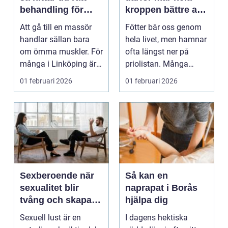
behandling för
kroppen bättre av
kropp och knopp
friska fötter
Att gå till en massör
Fötter bär oss genom
handlar sällan bara
hela livet, men hamnar
om ömma muskler. För
ofta längst ner på
många i Linköping är
priolistan. Många
massage ett sätt...
väntar tills proble...
01 februari 2026
01 februari 2026
Sexberoende när
Så kan en
sexualitet blir
naprapat i Borås
tvång och skapar
hjälpa dig
lidande
Sexuell lust är en
I dagens hektiska