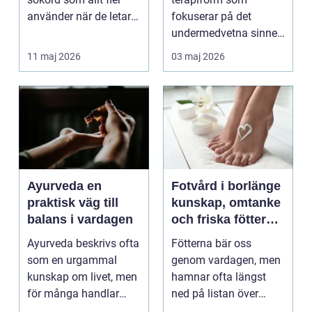
använder när de letar
fokuserar på det
efter trygg och
undermedvetna sinnet
tillgänglig ...
för att skapa djup och
11 maj 2026
03 maj 2026
hållb...
Ayurveda en
Fotvård i borlänge
praktisk väg till
kunskap, omtanke
balans i vardagen
och friska fötter
året runt
Ayurveda beskrivs ofta
Fötterna bär oss
som en urgammal
genom vardagen, men
kunskap om livet, men
hamnar ofta längst
för många handlar
ned på listan över
frågan om något
egenvård. Många