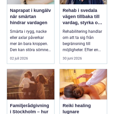
Naprapat i kungälv
Rehab i svedala
när smärtan
vägen tillbaka till
hindrar vardagen
vardag, styrka och
balans
Smärta i rygg, nacke
Rehabilitering handlar
eller axlar påverkar
om att ta sig från
mer än bara kroppen.
begränsning till
Den kan störa sömnen,
möjligheter. Efter en
göra det svårt ...
skada, sjukdom elle...
02 juli 2026
30 juni 2026
Familjerådgivning
Reiki healing
i Stockholm – hur
lugnare