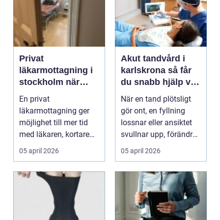
Privat
Akut tandvård i
läkarmottagning i
karlskrona så får
stockholm när
du snabb hjälp vid
kunskap, tid och
tandvärk och
En privat
När en tand plötsligt
trygghet är
skador
läkarmottagning ger
gör ont, en fyllning
avgörande
möjlighet till mer tid
lossnar eller ansiktet
med läkaren, kortare
svullnar upp, förändras
väntetider och en vård
vardagen d...
05 april 2026
05 april 2026
som...