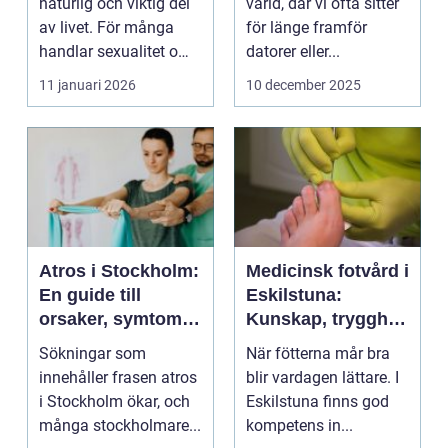
naturlig och viktig del
värld, där vi ofta sitter
av livet. För många
för länge framför
handlar sexualitet om
datorer eller...
närhet, njutnin...
11 januari 2026
10 december 2025
Atros i Stockholm:
Medicinsk fotvård i
En guide till
Eskilstuna:
orsaker, symtom
Kunskap, trygghet
och modern
och resultat
Sökningar som
När fötterna mår bra
behandling
innehåller frasen atros
blir vardagen lättare. I
i Stockholm ökar, och
Eskilstuna finns god
många stockholmare...
kompetens in...