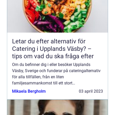
Letar du efter alternativ för
Catering i Upplands Väsby? –
tips om vad du ska fråga efter
Om du befinner dig i eller besöker Upplands
Väsby, Sverige och funderar på cateringalternativ
för alla tillfällen, från en liten
familjesammankomst till ett stort
företagsevenemang, är sökandet över! Oavsett om
Mikaela Bergholm
03 april 2023
du letar efter tidlös elegans eller någ...