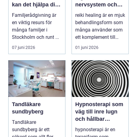
kan det hjälpa dig
nervsystem och
och din familj
mer balans i
Familjerådgivning är
reiki healing är en mjuk
vardagen
en viktig resurs för
behandlingsform som
många familjer i
många använder som
Stockholm och runt ...
ett komplement till
annan vård. Foku...
07 juni 2026
01 juni 2026
Tandläkare
Hypnosterapi som
sundbyberg
väg till inre lugn
och hållbar
Tandläkare
förändring
sundbyberg är ett
hypnosterapi är en
sökord som allt fler
terapiform som