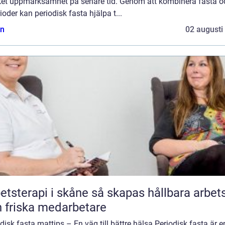
et uppmärksamhet på senare tid. Genom att kombinera fasta o
ioder kan periodisk fasta hjälpa t...
n
02 augusti
rapi i skåne så skapas hållbara arbetsliv
 friska medarbetare
disk fasta mattips – En väg till bättre hälsa Periodisk fasta är e