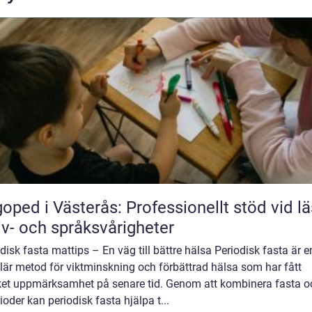
oped i Västerås: Professionellt stöd vid lä
iv- och språksvårigheter
disk fasta mattips – En väg till bättre hälsa Periodisk fasta är e
lär metod för viktminskning och förbättrad hälsa som har fått
et uppmärksamhet på senare tid. Genom att kombinera fasta o
ioder kan periodisk fasta hjälpa t...