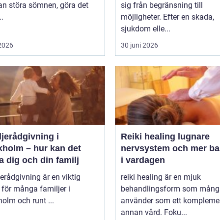
an störa sömnen, göra det
sig från begränsning till
..
möjligheter. Efter en skada,
sjukdom elle...
 2026
30 juni 2026
jerådgivning i
Reiki healing lugnare
kholm – hur kan det
nervsystem och mer ba
a dig och din familj
i vardagen
erådgivning är en viktig
reiki healing är en mjuk
 för många familjer i
behandlingsform som mång
olm och runt ...
använder som ett komplement
annan vård. Foku...