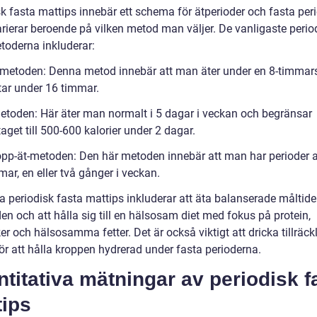
k fasta mattips innebär ett schema för ätperioder och fasta peri
arierar beroende på vilken metod man väljer. De vanligaste perio
toderna inkluderar:
-metoden: Denna metod innebär att man äter under en 8-timmar
tar under 16 timmar.
metoden: Här äter man normalt i 5 dagar i veckan och begränsar
taget till 500-600 kalorier under 2 dagar.
topp-ät-metoden: Den här metoden innebär att man har perioder 
mar, en eller två gånger i veckan.
a periodisk fasta mattips inkluderar att äta balanserade måltide
en och att hålla sig till en hälsosam diet med fokus på protein,
r och hälsosamma fetter. Det är också viktigt att dricka tillräck
ör att hålla kroppen hydrerad under fasta perioderna.
titativa mätningar av periodisk f
tips