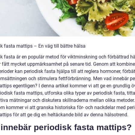
k fasta mattips – En väg till bättre hälsa
sk fasta är en populär metod för viktminskning och förbättrad h
 fått mycket uppmärksamhet på senare tid. Genom att kombine
rioder kan periodisk fasta hjälpa till att reglera hormoner, förbät
sättningen och stimulera fettförbränning. Men vad innebär pe
ttips egentligen? I denna artikel kommer vi att ge en grundlig ö
iodisk fasta mattips, utforska olika typer av periodisk fasta, titt
ativa mätningar och diskutera skillnaderna mellan olika metoder.
m kommer vi att granska historiska för- och nackdelar med per
ttips för att ge dig en heltäckande bild av denna hälsotrend.
innebär periodisk fasta mattips?