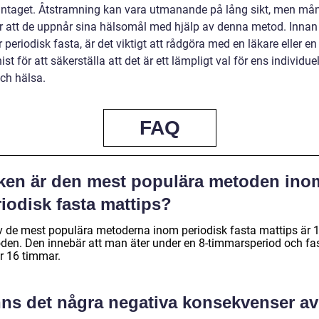
intaget. Åtstramning kan vara utmanande på lång sikt, men må
r att de uppnår sina hälsomål med hjälp av denna metod. Inna
 periodisk fasta, är det viktigt att rådgöra med en läkare eller en
nist för att säkerställa att det är ett lämpligt val för ens individue
ch hälsa.
FAQ
lken är den mest populära metoden ino
iodisk fasta mattips?
v de mest populära metoderna inom periodisk fasta mattips är 
den. Den innebär att man äter under en 8-timmarsperiod och fa
r 16 timmar.
nns det några negativa konsekvenser av