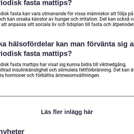
iodisk fasta mattips?
odisk fasta kan vara utmanande för vissa människor att följa på
och kan orsaka känslor av hunger och irritation. Det kan också v
 att anpassa sitt sociala liv och tidsplan till fasta och ätperioder
ka hälsofördelar kan man förvänta sig 
iodisk fasta mattips?
disk fasta mattips har visat sig kunna bidra till viktnedgång,
ättrad insulinkänslighet och stimulera fettförbränning. Det kan 
era hormoner och förbättra ämnesomsättningen.
Läs fler inlägg här
 nyheter