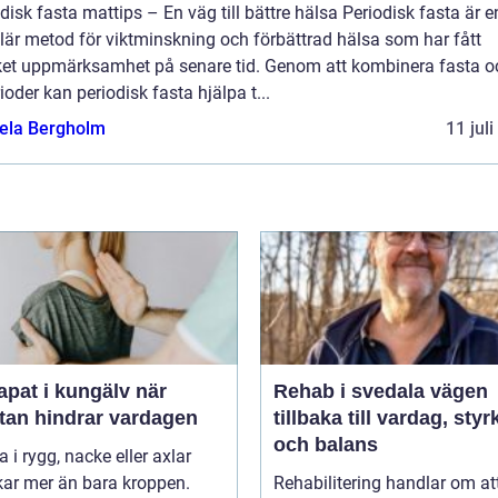
disk fasta mattips – En väg till bättre hälsa Periodisk fasta är e
lär metod för viktminskning och förbättrad hälsa som har fått
et uppmärksamhet på senare tid. Genom att kombinera fasta o
ioder kan periodisk fasta hjälpa t...
ela Bergholm
11 jul
pat i kungälv när
Rehab i svedala vägen
tan hindrar vardagen
tillbaka till vardag, styr
och balans
 i rygg, nacke eller axlar
kar mer än bara kroppen.
Rehabilitering handlar om at