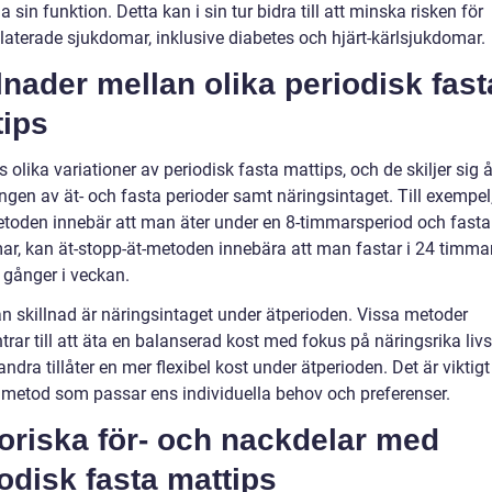
la sin funktion. Detta kan i sin tur bidra till att minska risken för
elaterade sjukdomar, inklusive diabetes och hjärt-kärlsjukdomar.
lnader mellan olika periodisk fast
tips
s olika variationer av periodisk fasta mattips, och de skiljer sig å
ingen av ät- och fasta perioder samt näringsintaget. Till exempe
toden innebär att man äter under en 8-timmarsperiod och fasta
ar, kan ät-stopp-ät-metoden innebära att man fastar i 24 timma
å gånger i veckan.
n skillnad är näringsintaget under ätperioden. Vissa metoder
rar till att äta en balanserad kost med fokus på näringsrika liv
dra tillåter en mer flexibel kost under ätperioden. Det är viktigt
n metod som passar ens individuella behov och preferenser.
oriska för- och nackdelar med
odisk fasta mattips