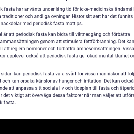
sk fasta har använts under lång tid för icke-medicinska ändamå
a traditioner och andliga övningar. Historiskt sett har det funnit
h nackdelar med periodisk fasta mattips.
l är att periodisk fasta kan bidra till viktnedgång och förbättra
ammansättningen genom att stimulera fettförbränning. Det ka
till att reglera hormoner och förbättra ämnesomsättningen. Viss
or upplever också att periodisk fasta ger ökad mental klarhet o
sidan kan periodisk fasta vara svårt för vissa människor att föl
t och kan orsaka känslor av hunger och irritation. Det kan också
e att anpassa sitt sociala liv och tidsplan till fasta och ätperio
r det viktigt att överväga dessa faktorer när man väljer att utför
k fasta.