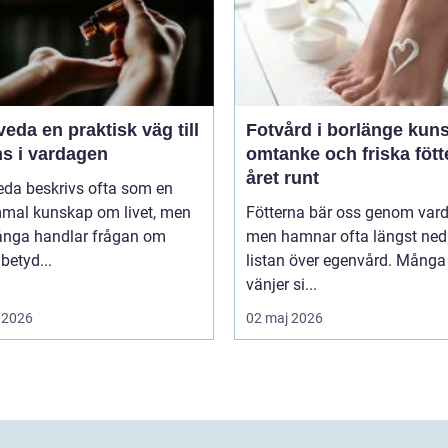
aktisk väg till
Fotvård i borlänge kunskap,
ns i vardagen
omtanke och friska fött
året runt
eda beskrivs ofta som en
mal kunskap om livet, men
Fötterna bär oss genom var
ånga handlar frågan om
men hamnar ofta längst ned
betyd...
listan över egenvård. Många
vänjer si...
 2026
02 maj 2026