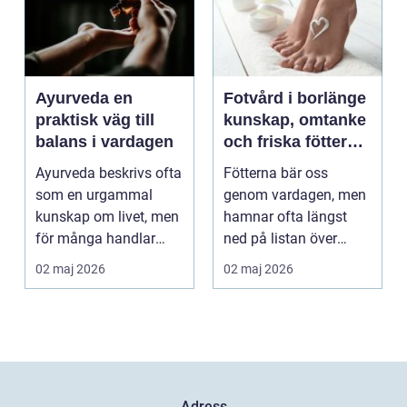
Ayurveda en
Fotvård i borlänge
praktisk väg till
kunskap, omtanke
balans i vardagen
och friska fötter
året runt
Ayurveda beskrivs ofta
Fötterna bär oss
som en urgammal
genom vardagen, men
kunskap om livet, men
hamnar ofta längst
för många handlar
ned på listan över
frågan om något
egenvård. Många
02 maj 2026
02 maj 2026
betyd...
vänjer si...
Adress