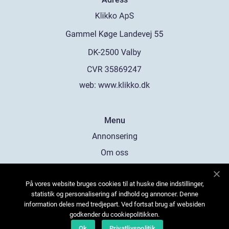
web:
www.klikko.dk
Menu
Annonsering
Om oss
Cookies
På vores website bruges cookies til at huske dine indstillinger,
Kontakta oss
statistik og personalisering af indhold og annoncer. Denne
Sitemap
information deles med tredjepart. Ved fortsat brug af websiden
godkender du cookiepolitikken.
Ok
Privatlivspolitik