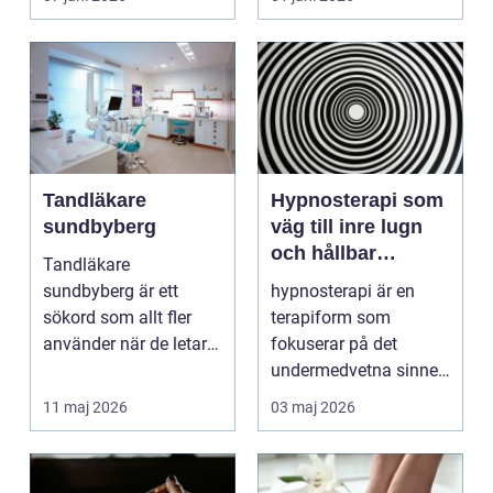
Tandläkare
Hypnosterapi som
sundbyberg
väg till inre lugn
och hållbar
Tandläkare
förändring
sundbyberg är ett
hypnosterapi är en
sökord som allt fler
terapiform som
använder när de letar
fokuserar på det
efter trygg och
undermedvetna sinnet
tillgänglig ...
för att skapa djup och
11 maj 2026
03 maj 2026
hållb...