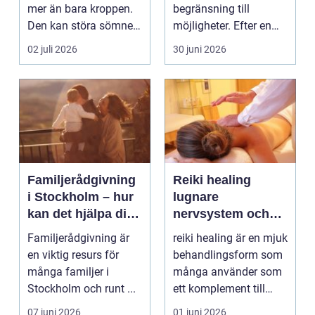
mer än bara kroppen.
begränsning till
Den kan störa sömnen,
möjligheter. Efter en
göra det svårt ...
skada, sjukdom elle...
02 juli 2026
30 juni 2026
Familjerådgivning
Reiki healing
i Stockholm – hur
lugnare
kan det hjälpa dig
nervsystem och
och din familj
mer balans i
Familjerådgivning är
reiki healing är en mjuk
vardagen
en viktig resurs för
behandlingsform som
många familjer i
många använder som
Stockholm och runt ...
ett komplement till
annan vård. Foku...
07 juni 2026
01 juni 2026