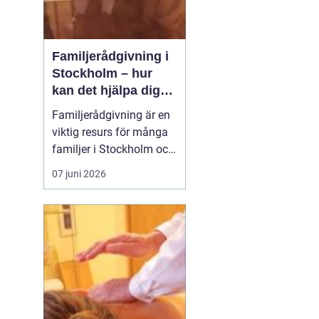
Familjerådgivning i
Stockholm – hur
kan det hjälpa dig
och din familj
Familjerådgivning är en
viktig resurs för många
familjer i Stockholm och
runt om i Sverige.
07 juni 2026
Genom att ta emot stöd
och vägledning från
erfarna terapeuter kan
familjer lösa konflikter,
förbättra kom...