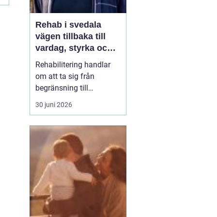
Rehab i svedala
vägen tillbaka till
vardag, styrka och
balans
Rehabilitering handlar
om att ta sig från
begränsning till
möjligheter. Efter en
30 juni 2026
skada, sjukdom eller
långvarig smärta kan
kroppen kännas
främmande och
vardagen tung. Med rätt
stöd inom
rehab Svedala
k...