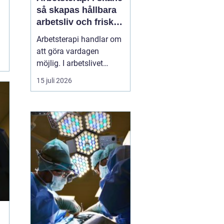
så skapas hållbara
arbetsliv och friska
medarbetare
Arbetsterapi handlar om
att göra vardagen
möjlig. I arbetslivet
betyder det att skapa
15 juli 2026
förutsättningar för
människor att kunna
arbeta, må bra och orka
över tid. I Skåne växer
behovet av strukturerad
rehabilitering, smarta
arbetsplatsanalyser och
hållb...