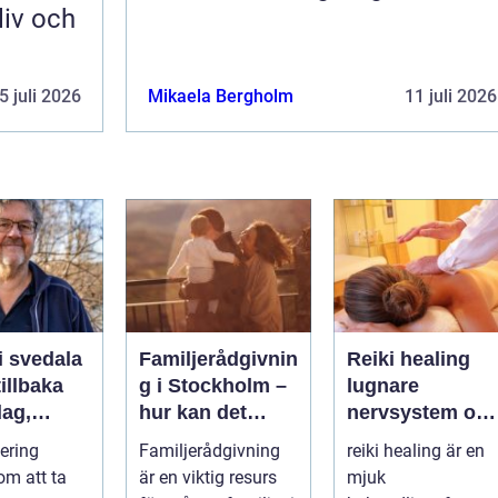
liv och
5 juli 2026
Mikaela Bergholm
11 juli 2026
i svedala
Familjerådgivnin
Reiki healing
illbaka
g i Stockholm –
lugnare
dag,
hur kan det
nervsystem oc
 och
hjälpa dig och
mer balans i
tering
Familjerådgivning
reiki healing är en
din familj
vardagen
om att ta
är en viktig resurs
mjuk