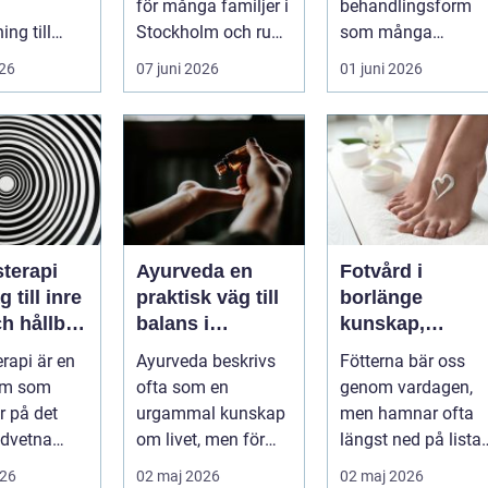
för många familjer i
behandlingsform
ng till
Stockholm och runt
som många
er. Efter en
...
använder som ett
026
07 juni 2026
01 juni 2026
sjukdom
komplement till
annan vård. Foku...
terapi
Ayurveda en
Fotvård i
 till inre
praktisk väg till
borlänge
h hållbar
balans i
kunskap,
ring
vardagen
omtanke och
rapi är en
Ayurveda beskrivs
Fötterna bär oss
friska fötter åre
orm som
ofta som en
genom vardagen,
runt
r på det
urgammal kunskap
men hamnar ofta
dvetna
om livet, men för
längst ned på lista
r att skapa
många handlar
över egenvård.
026
02 maj 2026
02 maj 2026