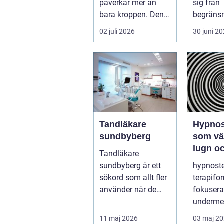
påverkar mer än
sig från
bara kroppen. Den
begränsni
kan störa sömnen,
möjlighet
02 juli 2026
30 juni 2
göra det svårt ...
skada, 
elle...
Tandläkare
Hypnos
sundbyberg
som väg
lugn oc
Tandläkare
föränd
sundbyberg är ett
hypnoste
sökord som allt fler
terapif
använder när de
fokusera
letar efter trygg och
underme
tillgänglig ...
sinnet fö
11 maj 2026
03 maj 2