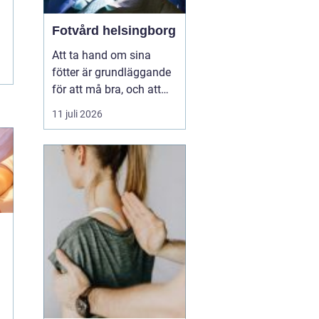
Fotvård helsingborg
Att ta hand om sina
fötter är grundläggande
för att må bra, och att
unna sig professionell
11 juli 2026
fotvård kan vara en
välbehövlig lyx. För
invånarna i Helsingborg
finns möjligheten att
njuta av fotvård som
kombinerar både
behandling och
avkoppling, vilket s...
h