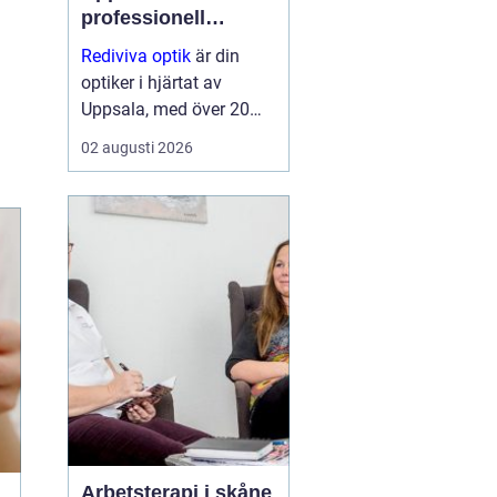
professionell
synvård nära dig
Rediviva optik
är din
optiker i hjärtat av
Uppsala, med över 20
års erfarenhet av att
02 augusti 2026
hjälpa invånarna i
staden med synproblem
och erbjuder ett brett
utbud av bågar och
hög...
Arbetsterapi i skåne