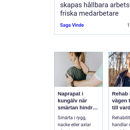
skapas hållbara arbets
friska medarbetare
Saga Vinde
1
Naprapat i
Rehab 
kungälv när
vägen t
smärtan hindrar
till var
vardagen
styrka
Smärta i rygg,
Rehabili
balans
nacke eller axlar
handlar 