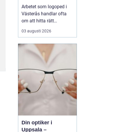
språksvårigheter
Arbetet som logoped i
Västerås handlar ofta
om att hitta rätt
kompetens för utredning,
03 augusti 2026
behandling och
vägledning vid
svårigheter med språk,
tal, läsning, skrivning
eller matematik. Många
vänder si...
Din optiker i
Uppsala –