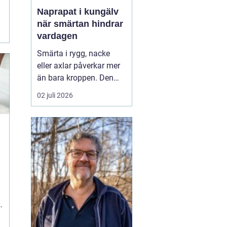
Naprapat i kungälv
när smärtan hindrar
vardagen
Smärta i rygg, nacke
eller axlar påverkar mer
än bara kroppen. Den
kan störa sömnen, göra
02 juli 2026
det svårt att koncentrera
sig på jobbet och ta
energin från allt som
annars brukar kännas
roligt. Många vänjer sig
successivt vid värken
t
och tänker att den går ...
n