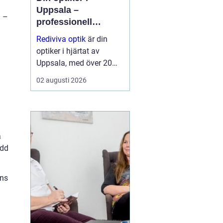
Uppsala –
a –
professionell
synvård nära dig
Rediviva optik
är din
optiker i hjärtat av
Uppsala, med över 20
års erfarenhet av att
02 augusti 2026
hjälpa invånarna i
staden med synproblem
och erbjuder ett brett
utbud av bågar och
hög...
a
ädd
nns