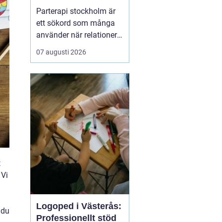
kommunikation och
Parterapi stockholm är
tryggare relation
ett sökord som många
använder när relationer
börjar kännas sköra,
07 augusti 2026
konflikterna ökar eller
när närheten har
försvunnit. Par i
stockholm söker ofta en
trygg och professionell
plats där de kan tala
öppet, förstå sina
reaktioner bä...
t
 Vi
Logoped i Västerås:
 du
Professionellt stöd