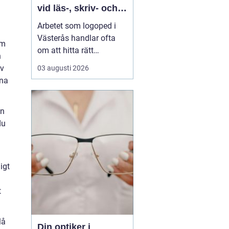
vid läs-, skriv- och
språksvårigheter
Arbetet som logoped i
Västerås handlar ofta
om
om att hitta rätt
n
kompetens för utredning,
av
03 augusti 2026
behandling och
rna
vägledning vid
svårigheter med språk,
En
tal, läsning, skrivning
du
eller matematik. Många
vänder si...
igt
t
lå
Din optiker i