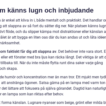
om känns lugn och inbjudande
är enkel att kliva in i, både mentalt och praktiskt. Det handlar 
 att slappna av så fort du sätter dig ner. När platsen känns lug
eativt flöde, och du slipper kämpa mot distraktioner eller känslan 
ålet är att bygga en liten oas där du kan andas ut och låta idée
ppmärksamhet.
om faktiskt får dig att slappna av
. Det behöver inte vara stort. 
eller ett fönster med bra ljus kan räcka långt. Det viktiga är att 
illbaka till. När du inte måste flytta runt dina saker varje gång
 och skapa.
åde humör och koncentration mer än man tror. Ett mjukt men tydl
 utan att anstränga ögonen. Satsa gärna på en lampa med varm ton
det lättare att fokusera på själva görandet. Dagtid kan naturlig
er en lampa som kan riktas efter behov.
att forma känslan. Lugnare nyanser som beige, grönt eller milda b