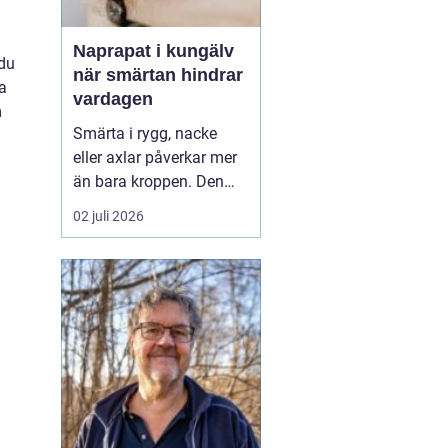
Naprapat i kungälv
 du
när smärtan hindrar
va
vardagen
m
Smärta i rygg, nacke
eller axlar påverkar mer
än bara kroppen. Den
u
kan störa sömnen, göra
02 juli 2026
det svårt att koncentrera
sig på jobbet och ta
energin från allt som
annars brukar kännas
roligt. Många vänjer sig
successivt vid värken
och tänker att den går ...