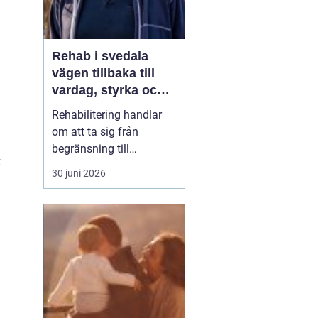
Rehab i svedala
vägen tillbaka till
vardag, styrka och
balans
Rehabilitering handlar
om att ta sig från
begränsning till
k
möjligheter. Efter en
30 juni 2026
skada, sjukdom eller
långvarig smärta kan
kroppen kännas
främmande och
vardagen tung. Med rätt
stöd inom
rehab Svedala
k...