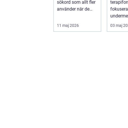
sökord som allt fler
terapif
använder när de
fokusera
letar efter trygg och
underme
tillgänglig ...
sinnet fö
11 maj 2026
03 maj 2
djup och 