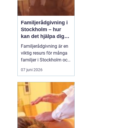
Familjerådgivning i
Stockholm – hur
kan det hjälpa dig
och din familj
Familjerådgivning är en
viktig resurs för många
familjer i Stockholm och
runt om i Sverige.
07 juni 2026
Genom att ta emot stöd
och vägledning från
erfarna terapeuter kan
familjer lösa konflikter,
förbättra kom...