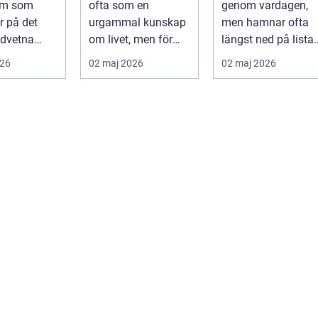
orm som
ofta som en
genom vardagen,
runt
r på det
urgammal kunskap
men hamnar ofta
dvetna
om livet, men för
längst ned på lista
r att skapa
många handlar
över egenvård.
026
02 maj 2026
02 maj 2026
hållb...
frågan om något
Många vänjer si...
betyd...