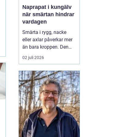
h
Naprapat i kungälv
när smärtan hindrar
vardagen
Smärta i rygg, nacke
eller axlar påverkar mer
än bara kroppen. Den
kan störa sömnen, göra
02 juli 2026
det svårt att koncentrera
sig på jobbet och ta
energin från allt som
annars brukar kännas
roligt. Många vänjer sig
successivt vid värken
och tänker att den går ...
t