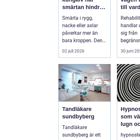
smärtan hindrar
till var
vardagen
styrka
Smärta i rygg,
Rehabili
balans
nacke eller axlar
handlar 
påverkar mer än
sig från
bara kroppen. Den
begränsni
kan störa sömnen,
möjlighet
02 juli 2026
30 juni 2
göra det svårt ...
skada, 
elle...
Tandläkare
Hypnos
sundbyberg
som väg
lugn oc
Tandläkare
föränd
sundbyberg är ett
hypnoste