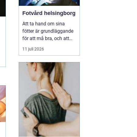
Fotvård helsingborg
Att ta hand om sina
fötter är grundläggande
för att må bra, och att
unna sig professionell
11 juli 2026
fotvård kan vara en
välbehövlig lyx. För
invånarna i Helsingborg
finns möjligheten att
njuta av fotvård som
kombinerar både
behandling och
avkoppling, vilket s...