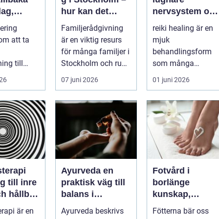
dag,
hur kan det
nervsystem oc
 och
hjälpa dig och
mer balans i
tering
Familjerådgivning
reiki healing är en
din familj
vardagen
om att ta
är en viktig resurs
mjuk
för många familjer i
behandlingsform
ng till
Stockholm och runt
som många
er. Efter en
...
använder som ett
026
07 juni 2026
01 juni 2026
sjukdom
komplement till
annan vård. Foku...
terapi
Ayurveda en
Fotvård i
 till inre
praktisk väg till
borlänge
h hållbar
balans i
kunskap,
ring
vardagen
omtanke och
rapi är en
Ayurveda beskrivs
Fötterna bär oss
friska fötter åre