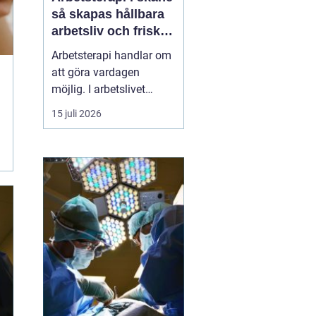
så skapas hållbara
arbetsliv och friska
medarbetare
Arbetsterapi handlar om
att göra vardagen
möjlig. I arbetslivet
betyder det att skapa
15 juli 2026
förutsättningar för
människor att kunna
arbeta, må bra och orka
över tid. I Skåne växer
behovet av strukturerad
rehabilitering, smarta
arbetsplatsanalyser och
hållb...