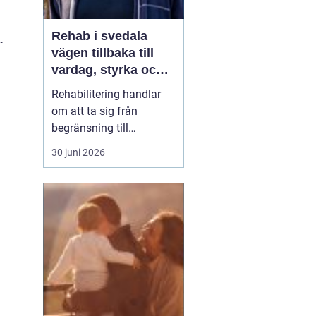
Rehab i svedala
n
vägen tillbaka till
vardag, styrka och
balans
Rehabilitering handlar
om att ta sig från
begränsning till
möjligheter. Efter en
30 juni 2026
skada, sjukdom eller
långvarig smärta kan
kroppen kännas
främmande och
vardagen tung. Med rätt
stöd inom
rehab Svedala
k...