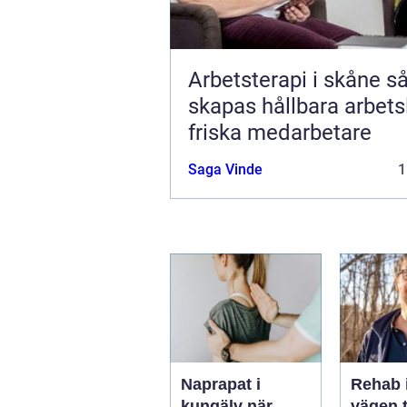
Arbetsterapi i skåne så
skapas hållbara arbets
friska medarbetare
Saga Vinde
1
Naprapat i
Rehab 
kungälv när
vägen t