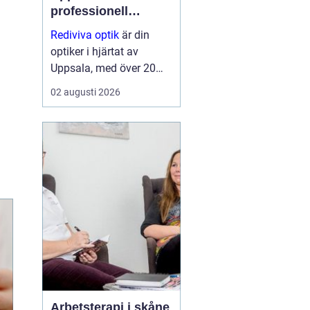
professionell
synvård nära dig
Rediviva optik
är din
optiker i hjärtat av
Uppsala, med över 20
års erfarenhet av att
02 augusti 2026
hjälpa invånarna i
staden med synproblem
och erbjuder ett brett
utbud av bågar och
hög...
Arbetsterapi i skåne