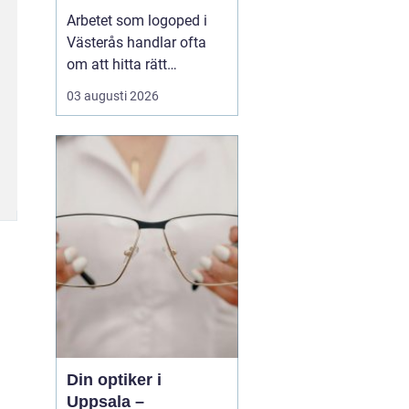
språksvårigheter
Arbetet som logoped i
Västerås handlar ofta
om att hitta rätt
kompetens för utredning,
03 augusti 2026
behandling och
vägledning vid
svårigheter med språk,
tal, läsning, skrivning
eller matematik. Många
vänder si...
Din optiker i
Uppsala –