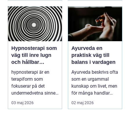
Hypnosterapi som
Ayurveda en
väg till inre lugn
praktisk väg till
och hållbar
balans i vardagen
förändring
hypnosterapi är en
Ayurveda beskrivs ofta
terapiform som
som en urgammal
fokuserar på det
kunskap om livet, men
undermedvetna sinnet
för många handlar
för att skapa djup och
frågan om något
03 maj 2026
02 maj 2026
hållb...
betyd...