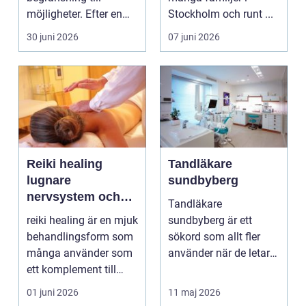
möjligheter. Efter en
Stockholm och runt ...
skada, sjukdom elle...
30 juni 2026
07 juni 2026
Reiki healing
Tandläkare
lugnare
sundbyberg
nervsystem och
Tandläkare
mer balans i
reiki healing är en mjuk
sundbyberg är ett
vardagen
behandlingsform som
sökord som allt fler
många använder som
använder när de letar
ett komplement till
efter trygg och
annan vård. Foku...
tillgänglig ...
01 juni 2026
11 maj 2026