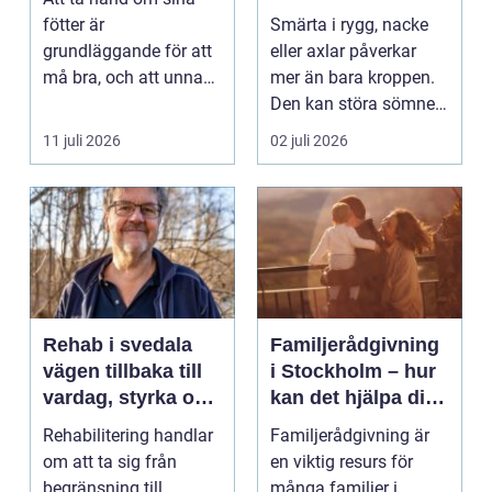
fötter är
Smärta i rygg, nacke
grundläggande för att
eller axlar påverkar
må bra, och att unna
mer än bara kroppen.
sig professionell
Den kan störa sömnen,
fotvård k...
göra det svårt ...
11 juli 2026
02 juli 2026
Rehab i svedala
Familjerådgivning
vägen tillbaka till
i Stockholm – hur
vardag, styrka och
kan det hjälpa dig
balans
och din familj
Rehabilitering handlar
Familjerådgivning är
om att ta sig från
en viktig resurs för
begränsning till
många familjer i